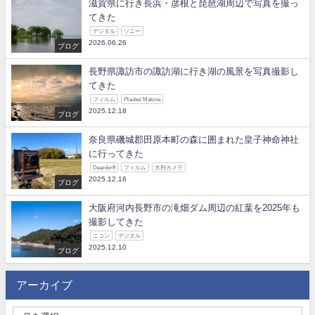
滋賀県に行き長浜・彦根と琵琶湖周辺で写真を撮っ
てきた
デジタル
ソニー
2026.06.26
ブログ
長野県諏訪市の諏訪湖に行き湖の風景を写真撮影し
てきた
フィルム
Plaubel Makina
2025.12.18
ブログ
奈良県磯城郡田原本町の森に囲まれた皇子神命神社
に行ってきた
Deardorff
フィルム
大判カメラ
2025.12.16
ブログ
大阪府河内長野市の滝畑ダム周辺の紅葉を2025年も
撮影してきた
ニコン
デジタル
2025.12.10
ブログ
アーカイブ