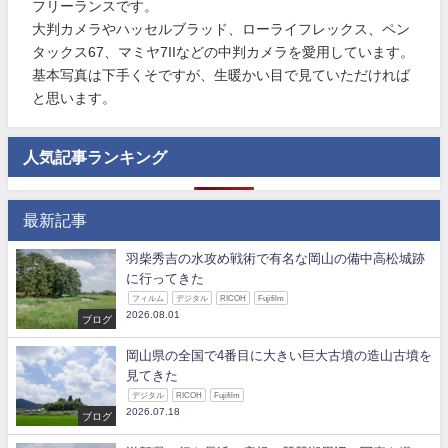
フリーランスです。
大判カメラやハッセルブラッド、ローライフレックス、ペン
タックス67、マミヤ7IIなどの中判カメラを愛用しています。
基本写真は下手くそですが、生暖かい目で見ていただければ
と思います。
人気記事ランキング
最新記事
羽柴秀吉の水攻め戦術で有名な岡山の備中高松城跡
に行ってきた
フィルム
デジタル
RICOH
Fujifilm
2026.08.01
ブログ
岡山県の全国で4番目に大きい巨大古墳の造山古墳を
見てきた
デジタル
RICOH
Fujifilm
2026.07.18
ブログ