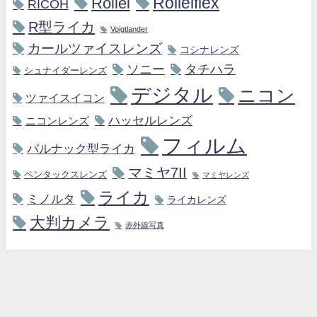
Rollei
Rolleiflex
RICOH
R型ライカ
Voigtlander
カールツァイスレンズ
コシナレンズ
ソニー
タチハラ
シュナイダーレンズ
デジタル
ニコン
ツァイスイコン
ハッセルレンズ
ニコンレンズ
フィルム
バルナック型ライカ
マミヤ7II
ペンタックスレンズ
マミヤレンズ
ライカ
ミノルタ
ライカレンズ
大判カメラ
赤外線写真