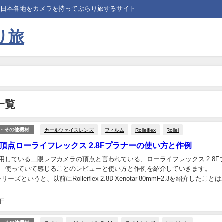
、日本各地をカメラを持ってぶらり旅するサイト
り旅
一覧
カールツァイスレンズ
フィルム
Rolleiflex
Rollei
・その他機材
頂点ローライフレックス 2.8Fプラナーの使い方と作例
用している二眼レフカメラの頂点と言われている、ローライフレックス 2.8F
、使っていて感じることのレビューと使い方と作例を紹介していきます。
x2.8シリーズというと、以前にRolleiflex 2.8D Xenotar 80mmF2.8を紹介したこと
回...
7日