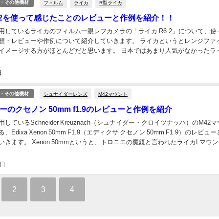
フィルム
ライカ
R型ライカ
・その他機材
6.2を使って感じたことのレビューと作例を紹介！！
用しているライカのフィルム一眼レフカメラの「ライカ R6.2」について、使
想・レビューや作例について紹介していきます。 ライカというとレンジファ
イメージする方がほとんどだと思います。 日本ではあまり人気がなかったラ
眼レフですが、いくつもの機種が日本のカメラメー...
日
シュナイダーレンズ
M42マウント
・その他機材
ーのクセノン 50mm f1.9のレビューと作例を紹介
しているSchneider Kreuznach（シュナイダー・クロイツナッハ）のM42
Edixa Xenon 50mm F1.9（エディクサ クセノン 50mm F1.9）のレビュ
きます。 Xenon 50mmというと、トロニエの魔鏡と言われたライカLマウ
4日
2
3
4