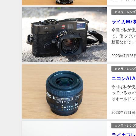
カメラ・レンズ
ライカM7
今回は私が使
て、使ってい
動画などで、
カはそれらと
2023年7月25
カメラ・レンズ
ニコンAI 
今回は私が使
っているカメ
はオールドレ
「AI AF Nik
2023年7月1日
カメラ・レンズ
ライカフレ