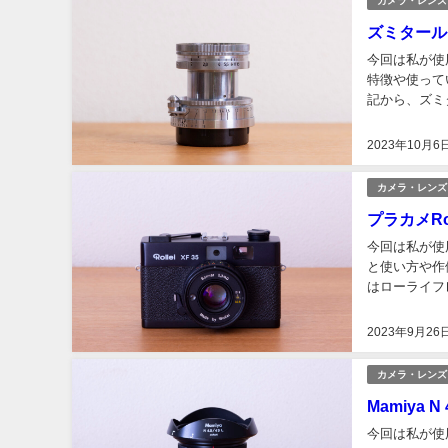
カメラ・レンズ
ズミタール
今回は私が使
特徴や使って
記から、ズミ
紹介していきた
2023年10月6
カメラ・レンズ
プラカメRo
今回は私が使用
と使い方や作例
はローライフ
ーライのカメ
2023年9月26
カメラ・レンズ
Mamiya
今回は私が使