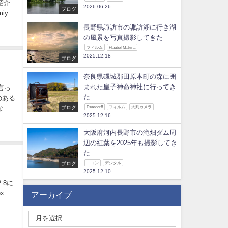
紹介
2026.06.26
ブログ
iya
長野県諏訪市の諏訪湖に行き湖
の風景を写真撮影してきた
フィルム
Plaubel Makina
2025.12.18
ブログ
奈良県磯城郡田原本町の森に囲
まれた皇子神命神社に行ってき
言っ
た
のある
ブログ
Deardorff
フィルム
大判カメラ
なカ
2025.12.16
大阪府河内長野市の滝畑ダム周
辺の紅葉を2025年も撮影してき
た
ブログ
ニコン
デジタル
2025.12.10
.8に
x
アーカイブ