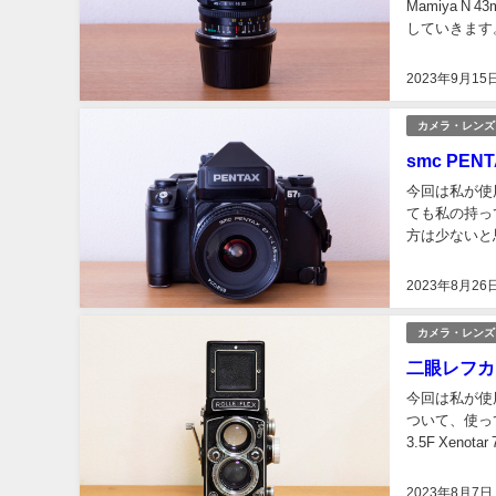
Mamiya 
していきます。
N 43mm F4.5
2023年9月15
カメラ・レンズ
smc PE
今回は私が使
ても私の持っ
方は少ないと
メラだと思い
2023年8月26
カメラ・レンズ
二眼レフカメラ
今回は私が使用し
ついて、使って
3.5F Xenot
2023年8月7日