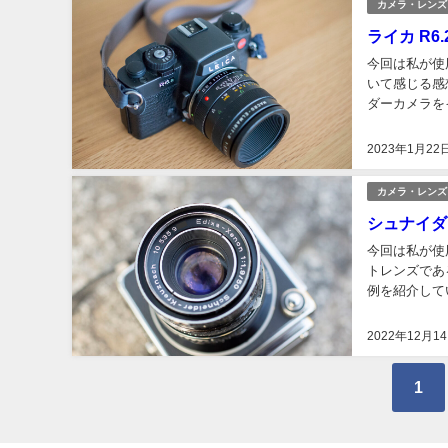
カメラ・レンズ
ライカ R
今回は私が使
いて感じる感
ダーカメラを
のフィルム一
2023年1月22
カメラ・レンズ
シュナイダ
今回は私が使用
トレンズである、
例を紹介してい
に...
2022年12月1
1