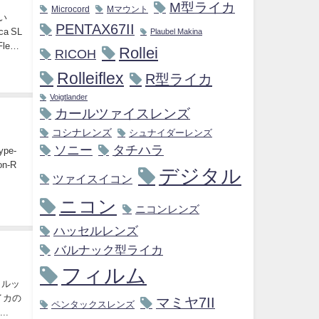
M型ライカ
Microcord
Mマウント
い
PENTAX67II
 SL
Plaubel Makina
ex
Rollei
RICOH
Rolleiflex
R型ライカ
Voigtlander
カールツァイスレンズ
コシナレンズ
シュナイダーレンズ
ソニー
タチハラ
pe-
n-R
デジタル
ツァイスイコン
ニコン
ニコンレンズ
ハッセルレンズ
バルナック型ライカ
フィルム
ミルッ
イカの
マミヤ7II
ペンタックスレンズ
..