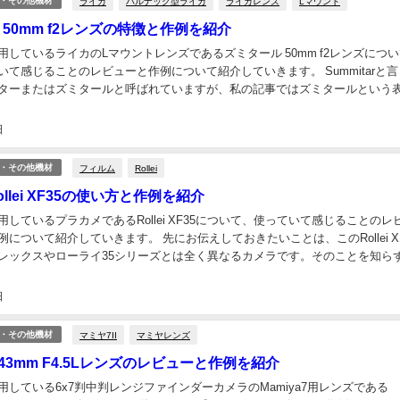
ライカ
バルナック型ライカ
ライカレンズ
Lマウント
・その他機材
 50mm f2レンズの特徴と作例を紹介
用しているライカのLマウントレンズであるズミタール 50mm f2レンズにつ
いて感じることのレビューと作例について紹介していきます。 Summitarと
ターまたはズミタールと呼ばれていますが、私の記事ではズミタールという
いと思います。 ズミタール 50...
日
フィルム
Rollei
・その他機材
llei XF35の使い方と作例を紹介
しているプラカメであるRollei XF35について、使っていて感じることのレ
について紹介していきます。 先にお伝えしておきたいことは、このRollei XF
レックスやローライ35シリーズとは全く異なるカメラです。そのことを知ら
ラと思って購入すると、激...
日
マミヤ7II
マミヤレンズ
・その他機材
 N 43mm F4.5Lレンズのレビューと作例を紹介
用している6x7判中判レンジファインダーカメラのMamiya7用レンズである