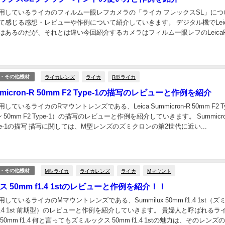
用しているライカのフィルム一眼レフカメラの「ライカ フレックスSL」につ
て感じる感想・レビューや作例について紹介していきます。 デジタル機でLeica
はあるのだが、それとは違い今回紹介するカメラはフィルム一眼レフのLeicaFl
ラ。それも半世紀以上前のかな...
ライカレンズ
ライカ
R型ライカ
・その他機材
ummicron-R 50mm F2 Type-1の描写のレビューと作例を紹介
ているライカのRマウントレンズである、Leica Summicron-R 50mm F2 Ty
50mm F2 Type-1）の描写のレビューと作例を紹介していきます。 Summicro
 Type-1の描写 描写に関しては、M型レンズのズミクロンの第2世代に近い...
M型ライカ
ライカレンズ
ライカ
Mマウント
・その他機材
 50mm f1.4 1stのレビューと作例を紹介！！
しているライカのMマウントレンズである、Summilux 50mm f1.4 1st（ズ
 f1.4 1st 前期型）のレビューと作例を紹介していきます。 貴婦人と呼ばれるラ
0mm f1.4 何と言ってもズミルックス 50mm f1.4 1stの魅力は、そのレンズの.