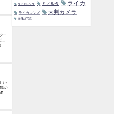
ライカ
ミノルタ
マミヤレンズ
大判カメラ
ライカレンズ
赤外線写真
ノター
レビュ
合は
8（マ
M型の
のR型