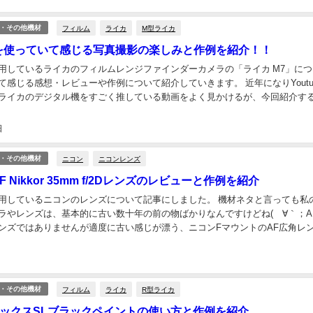
フィルム
ライカ
M型ライカ
・その他機材
を使っていて感じる写真撮影の楽しみと作例を紹介！！
用しているライカのフィルムレンジファインダーカメラの「ライカ M7」につ
て感じる感想・レビューや作例について紹介していきます。 近年になりYoutu
ライカのデジタル機をすごく推している動画をよく見かけるが、今回紹介す
は異なる古き良き時代のフィルム時代のライカ...
日
ニコン
ニコンレンズ
・その他機材
AF Nikkor 35mm f/2Dレンズのレビューと作例を紹介
用しているニコンのレンズについて記事にしました。 機材ネタと言っても私
ラやレンズは、基本的に古い数十年の前の物ばかりなんですけどね(´∀｀；A
ンズではありませんが適度に古い感じが漂う、ニコンFマウントのAF広角レ
kor 35mm f/2D」レンズに...
フィルム
ライカ
R型ライカ
・その他機材
ックスSLブラックペイントの使い方と作例を紹介