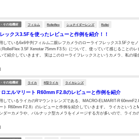
フィルム
Rolleiflex
シュナイダーレンズ
Rollei
・その他機材
レックス3.5Fを使ったレビューと作例を紹介！！
用している6x6中判フィルム二眼レフカメラのローライフレックス3.5Fクセ
（RolleiFlex 3.5F Xenotar 75mm F3.5）について、使っていて感じることの
いて紹介していきます。 実はこのローライフレックスというカメラ、私の場
が...
日
ライカ
R型ライカ
ライカレンズ
・その他機材
ロエルマリート R60mm F2.8のレビューと作例を紹介
しているライカのRマウントレンズである、MACRO-ELMARIT-R 60mmF2.
ト R60mm F2.8）のレビューと作例を紹介していきます。 ライカというと
ンダーカメラや、バルナック型カメラをイメージする方が多いので、ライカ
うと今一つ人気が...
日