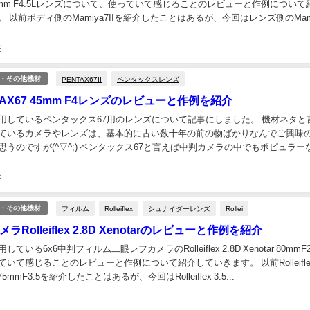
N 43mm F4.5Lレンズについて、使っていて感じることのレビューと作例について
 以前ボディ側のMamiya7IIを紹介したことはあるが、今回はレンズ側のMam
Lにつ...
日
PENTAX67II
ペンタックスレンズ
・その他機材
NTAX67 45mm F4レンズのレビューと作例を紹介
用しているペンタックス67用のレンズについて記事にしました。 機材ネタと
ているカメラやレンズは、基本的に古い数十年の前の物ばかりなんでご興味
思うのですが(^▽^;) ペンタックス67と言えば中判カメラの中でもポピュラー
ます。 近年では中古のボディ価格は高騰し...
日
フィルム
Rolleiflex
シュナイダーレンズ
Rollei
・その他機材
Rolleiflex 2.8D Xenotarのレビューと作例を紹介
ている6x6中判フィルム二眼レフカメラのRolleiflex 2.8D Xenotar 80mmF2
いて感じることのレビューと作例について紹介していきます。 以前Rolleifle
ar 75mmF3.5を紹介したことはあるが、今回はRolleiflex 3.5...