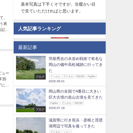
基本写真は下手くそですが、生暖かい目
で見ていただければと思います。
いて、
言う表
人気記事ランキング
表記で
最新記事
羽柴秀吉の水攻め戦術で有名な
岡山の備中高松城跡に行ってき
た
ビュー
ブログ
フィルム
デジタル
RICOH
Fujifilm
35
2026.08.01
ずにロ
岡山県の全国で4番目に大きい
巨大古墳の造山古墳を見てきた
Fujifilm
デジタル
RICOH
2026.07.18
ブログ
滋賀県に行き長浜・彦根と琵琶
湖周辺で写真を撮ってきた
デジタル
ソニー