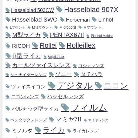
Hasselblad 907X
Hasselblad 503CW
Hasselblad SWC
Horseman
Linhof
Microcord
Mマウント
Lマウント
M42マウント
M型ライカ
PENTAX67II
Plaubel Makina
Rollei
Rolleiflex
RICOH
R型ライカ
Voigtlander
カールツァイスレンズ
コシナレンズ
ソニー
タチハラ
シュナイダーレンズ
デジタル
ニコン
ツァイスイコン
ハッセルレンズ
ニコンレンズ
フィルム
バルナック型ライカ
マミヤ7II
ペンタックスレンズ
マミヤレンズ
ライカ
ミノルタ
ライカレンズ