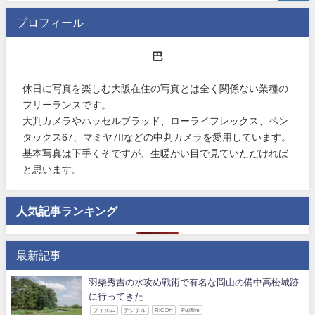
プロフィール
巴
休日に写真を楽しむ大阪在住の写真とは全く関係ない業種の
フリーランスです。
大判カメラやハッセルブラッド、ローライフレックス、ペン
タックス67、マミヤ7IIなどの中判カメラを愛用しています。
基本写真は下手くそですが、生暖かい目で見ていただければ
と思います。
人気記事ランキング
最新記事
羽柴秀吉の水攻め戦術で有名な岡山の備中高松城跡
に行ってきた
フィルム
デジタル
RICOH
Fujifilm