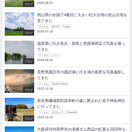
2026.08.01
ブログ
岡山県の全国で4番目に大きい巨大古墳の造山古墳を
見てきた
デジタル
RICOH
Fujifilm
2026.07.18
ブログ
滋賀県に行き長浜・彦根と琵琶湖周辺で写真を撮っ
てきた
デジタル
ソニー
2026.06.26
ブログ
長野県諏訪市の諏訪湖に行き湖の風景を写真撮影し
てきた
フィルム
Plaubel Makina
2025.12.18
ブログ
奈良県磯城郡田原本町の森に囲まれた皇子神命神社
に行ってきた
フィルム
大判カメラ
Deardorff
2025.12.16
ブログ
大阪府河内長野市の滝畑ダム周辺の紅葉を2025年も