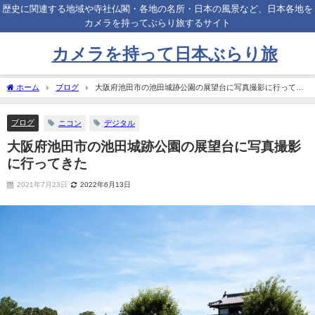
歴史に関連する地域や寺社仏閣・各地の名所・日本の風景など、日本各地を
カメラを持ってぶらり旅するサイト
カメラを持って日本ぶらり旅
ホーム
ブログ
大阪府池田市の池田城跡公園の展望台に写真撮影に行ってき
た
ブログ
ニコン
デジタル
大阪府池田市の池田城跡公園の展望台に写真撮影
に行ってきた
2021年7月23日
2022年6月13日