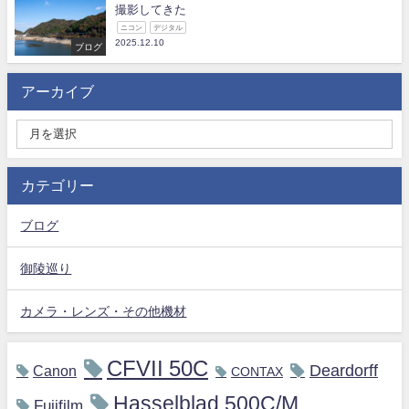
撮影してきた
ニコン
デジタル
2025.12.10
ブログ
アーカイブ
カテゴリー
ブログ
御陵巡り
カメラ・レンズ・その他機材
CFVII 50C
Deardorff
Canon
CONTAX
Hasselblad 500C/M
Fujifilm