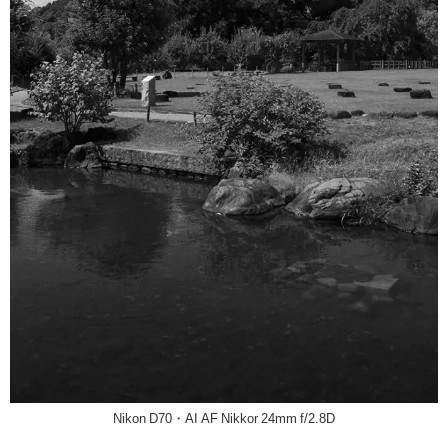
Nikon D70・AI AF Nikkor 24mm f/2.8D