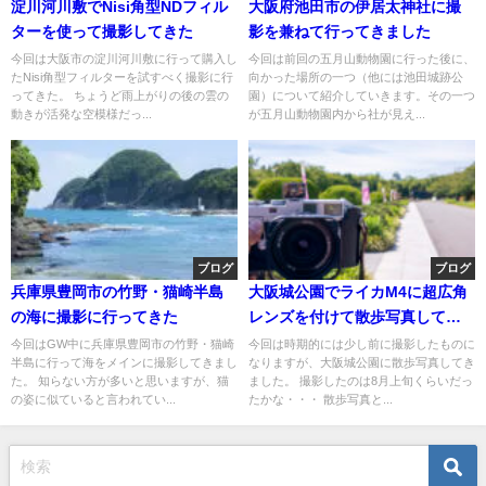
淀川河川敷でNisi角型NDフィル
大阪府池田市の伊居太神社に撮
ターを使って撮影してきた
影を兼ねて行ってきました
今回は大阪市の淀川河川敷に行って購入し
今回は前回の五月山動物園に行った後に、
たNisi角型フィルターを試すべく撮影に行
向かった場所の一つ（他には池田城跡公
ってきた。 ちょうど雨上がりの後の雲の
園）について紹介していきます。その一つ
動きが活発な空模様だっ...
が五月山動物園内から社が見え...
ブログ
ブログ
兵庫県豊岡市の竹野・猫崎半島
大阪城公園でライカM4に超広角
の海に撮影に行ってきた
レンズを付けて散歩写真してき
た
今回はGW中に兵庫県豊岡市の竹野・猫崎
今回は時期的には少し前に撮影したものに
半島に行って海をメインに撮影してきまし
なりますが、大阪城公園に散歩写真してき
た。 知らない方が多いと思いますが、猫
ました。 撮影したのは8月上旬くらいだっ
の姿に似ていると言われてい...
たかな・・・ 散歩写真と...