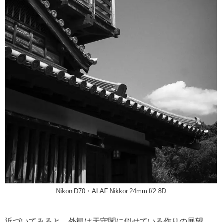
Nikon D70・AI AF Nikkor 24mm f/2.8D
近づいてみると、外観は天守閣に似せている作りの展望