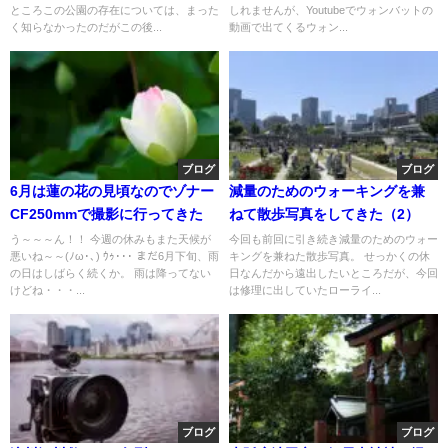
ところこの公園の存在については、まった
しれませんが、Youtubeでウォンバットの
く知らなかったのだがこの後...
動画で出てくるウォン...
ブログ
ブログ
6月は蓮の花の見頃なのでゾナー
減量のためのウォーキングを兼
CF250mmで撮影に行ってきた
ねて散歩写真をしてきた（2）
う～～～ん！！ 今週の休みもまた天候が
今回も前回に引き続き減量のためのウォー
悪いね～～(ﾉω･､) ｳｩ･･･ まだ6月下旬、雨
キングを兼ねた散歩写真。 せっかくの休
の日はしばらく続くか。 雨は降ってない
日なんだから遠出したいところだが、今回
けどね・・・...
は修理に出していたローライ...
ブログ
ブログ