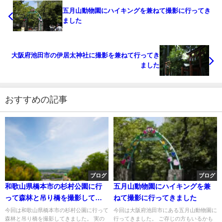
五月山動物園にハイキングを兼ねて撮影に行ってき
ました
大阪府池田市の伊居太神社に撮影を兼ねて行ってき
ました
おすすめの記事
ブログ
ブログ
和歌山県橋本市の杉村公園に行
五月山動物園にハイキングを兼
って森林と吊り橋を撮影してき
ねて撮影に行ってきました
た
今回は和歌山県橋本市の杉村公園に行って
今回は大阪府池田市にある五月山動物園に
森林と吊り橋を撮影してきました。 実の
行ってきました。 ご存じの方もいるかも