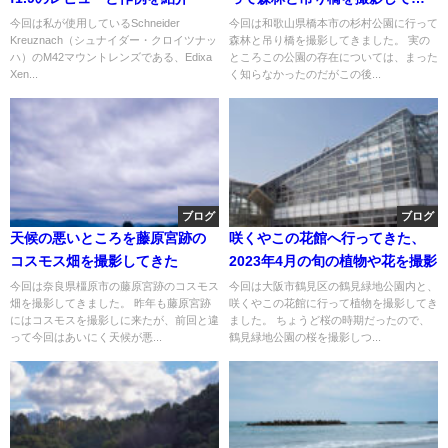
た
今回は私が使用しているSchneider
今回は和歌山県橋本市の杉村公園に行って
Kreuznach（シュナイダー・クロイツナッ
森林と吊り橋を撮影してきました。 実の
ハ）のM42マウントレンズである、Edixa
ところこの公園の存在については、まった
Xen...
く知らなかったのだがこの後...
ブログ
ブログ
天候の悪いところを藤原宮跡の
咲くやこの花館へ行ってきた、
コスモス畑を撮影してきた
2023年4月の旬の植物や花を撮影
今回は奈良県橿原市の藤原宮跡のコスモス
今回は大阪市鶴見区の鶴見緑地公園内と、
畑を撮影してきました。 昨年も藤原宮跡
咲くやこの花館に行って植物を撮影してき
にはコスモスを撮影しに来たが、前回と違
ました。 ちょうど桜の時期だったので、
って今回はあいにく天候が悪...
鶴見緑地公園の桜を撮影しつ...