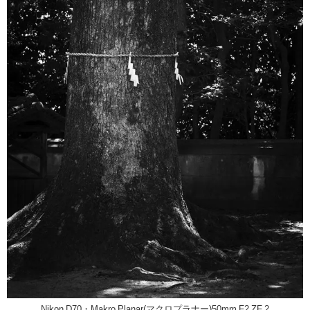
Nikon D70・Makro Planar(マクロプラナー)50mm F2 ZF.2