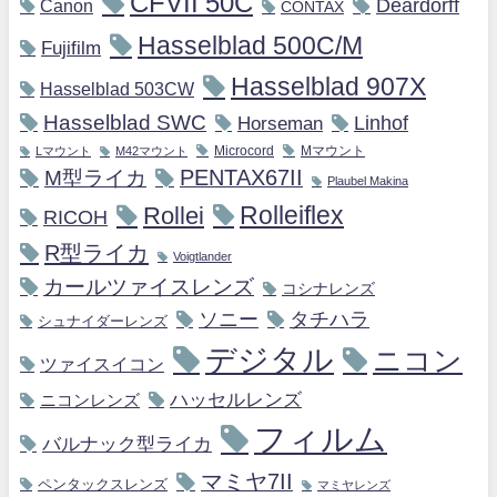
CFVII 50C
Deardorff
Canon
CONTAX
Hasselblad 500C/M
Fujifilm
Hasselblad 907X
Hasselblad 503CW
Hasselblad SWC
Horseman
Linhof
Microcord
Mマウント
Lマウント
M42マウント
M型ライカ
PENTAX67II
Plaubel Makina
Rollei
Rolleiflex
RICOH
R型ライカ
Voigtlander
カールツァイスレンズ
コシナレンズ
ソニー
タチハラ
シュナイダーレンズ
デジタル
ニコン
ツァイスイコン
ハッセルレンズ
ニコンレンズ
フィルム
バルナック型ライカ
マミヤ7II
ペンタックスレンズ
マミヤレンズ