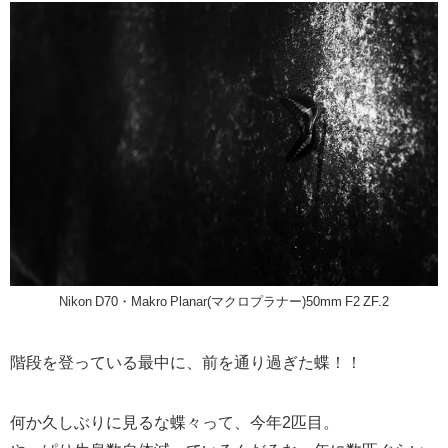
Nikon D70・Makro Planar(マクロプラナー)50mm F2 ZF.2
階段を登っている最中に、前を通り過ぎた蝶！！
何か久しぶりに見るな蝶々って、今年2匹目。