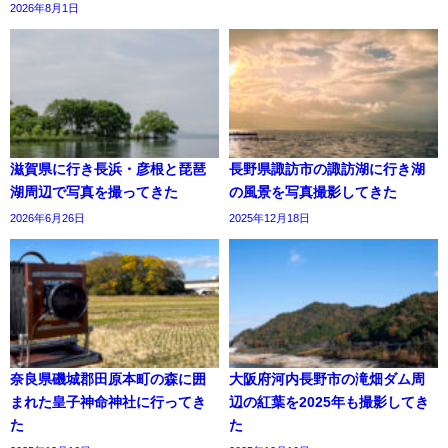
2026年8月1日
滋賀県に行き長浜・彦根と琵琶
長野県諏訪市の諏訪湖に行き湖
湖周辺で写真を撮ってきた
の風景を写真撮影してきた
2026年6月26日
2025年12月18日
奈良県磯城郡田原本町の森に囲
大阪府河内長野市の滝畑ダム周
まれた皇子神命神社に行ってき
辺の紅葉を2025年も撮影してき
た
た