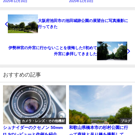
2025年12月16日
2025年12月10日
大阪府池田市の池田城跡公園の展望台に写真撮影に
行ってきた
伊勢神宮の外宮に行かないことを後悔した!!初めて
外宮に参拝してきました
おすすめの記事
カメラ・レンズ・その他機材
ブログ
シュナイダーのクセノン 50mm
和歌山県橋本市の杉村公園に行
f1.9のレビューと作例を紹介
って森林と吊り橋を撮影してき