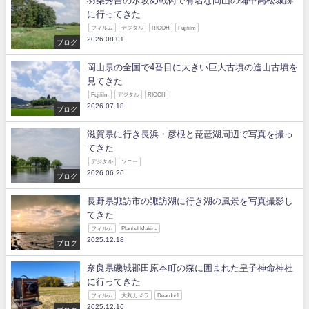
羽柴秀吉の水攻め戦術で有名な岡山の備中高松城跡
に行ってきた
フィルム
デジタル
RICOH
Fujifilm
2026.08.01
ブログ
岡山県の全国で4番目に大きい巨大古墳の造山古墳を
見てきた
Fujifilm
デジタル
RICOH
2026.07.18
ブログ
滋賀県に行き長浜・彦根と琵琶湖周辺で写真を撮っ
てきた
デジタル
ソニー
2026.06.26
ブログ
長野県諏訪市の諏訪湖に行き湖の風景を写真撮影し
てきた
フィルム
Plaubel Makina
2025.12.18
ブログ
奈良県磯城郡田原本町の森に囲まれた皇子神命神社
に行ってきた
フィルム
大判カメラ
Deardorff
2025.12.16