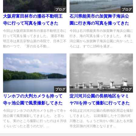
ブログ
ブログ
大阪府富田林市の瀧谷不動明王
石川県能美市の加賀舞子海浜公
寺に行って写真を撮ってきた
園に行き海の写真を撮ってきた
今回は大阪府富田林市の瀧谷不動明王寺に
今回は石川県能美市の加賀舞子海浜公園に
行って写真を撮ってきました。 瀧谷不動
行き、海の写真を撮ってきました。 木場
明王寺は真言宗智山派の寺院で、日本三不
潟公園から加賀舞子海浜公園に向かったこ
動の一つで、「芽の出る不動...
ろには、すでに15時を過ぎ...
ブログ
ブログ
リンホフの大判カメラも持って
淀川河川公園の長柄地区をマミ
寺ヶ池公園で風景撮影してきた
ヤ7IIを持って撮影に行ってきた
今回はリンホフの大判カメラも持って寺ヶ
今回は淀川河川公園の長柄地区周辺を撮影
池公園で風景撮影してきました。 と言っ
してきました。 以前撮影した十三側の河
ても、実のところ撮影に行ったのは６月頃
川敷とは、ちょうど向かい側にあたる大阪
くらいだったと思うのだが、...
市北区側の河川敷となります...