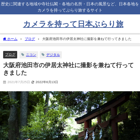
歴史に関連する地域や寺社仏閣・各地の名所・日本の風景など、日本各地を
カメラを持ってぶらり旅するサイト
カメラを持って日本ぶらり旅
ホーム
ブログ
大阪府池田市の伊居太神社に撮影を兼ねて行ってきました
ブログ
ニコン
デジタル
大阪府池田市の伊居太神社に撮影を兼ねて行って
きました
2021年7月25日
2022年6月13日