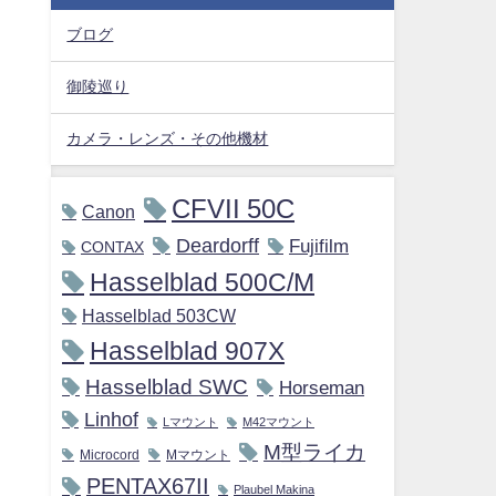
ブログ
御陵巡り
カメラ・レンズ・その他機材
CFVII 50C
Canon
Deardorff
Fujifilm
CONTAX
Hasselblad 500C/M
Hasselblad 503CW
Hasselblad 907X
Hasselblad SWC
Horseman
Linhof
Lマウント
M42マウント
M型ライカ
Microcord
Mマウント
PENTAX67II
Plaubel Makina