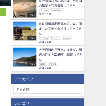
長野県諏訪市の諏訪湖に行き湖
の風景を写真撮影してきた
フィルム
Plaubel Makina
2025.12.18
ブログ
奈良県磯城郡田原本町の森に囲
まれた皇子神命神社に行ってき
た
ブログ
フィルム
大判カメラ
Deardorff
2025.12.16
大阪府河内長野市の滝畑ダム周
辺の紅葉を2025年も撮影してき
た
ブログ
ニコン
デジタル
2025.12.10
アーカイブ
カテゴリー