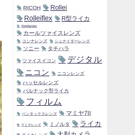
Rollei
RICOH
Rolleiflex
R型ライカ
Voigtlander
カールツァイスレンズ
コシナレンズ
シュナイダーレンズ
ソニー
タチハラ
デジタル
ツァイスイコン
ニコン
ニコンレンズ
ハッセルレンズ
バルナック型ライカ
フィルム
マミヤ7II
ペンタックスレンズ
ライカ
ミノルタ
マミヤレンズ
大判カメラ
ライカレンズ