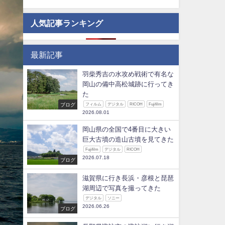
人気記事ランキング
最新記事
羽柴秀吉の水攻め戦術で有名な
岡山の備中高松城跡に行ってき
た
ブログ
フィルム
デジタル
RICOH
Fujifilm
2026.08.01
岡山県の全国で4番目に大きい
巨大古墳の造山古墳を見てきた
Fujifilm
デジタル
RICOH
2026.07.18
ブログ
滋賀県に行き長浜・彦根と琵琶
湖周辺で写真を撮ってきた
デジタル
ソニー
2026.06.26
ブログ