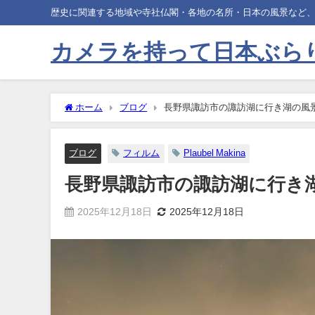
歴史に関連する地域や寺社仏閣・各地の名所・日本の風景など
カメラを持って日本ぶら
ホーム
ブログ
長野県諏訪市の諏訪湖に行き湖の風
ブログ
フィルム
Plaubel Makina
長野県諏訪市の諏訪湖に行き
2025年12月18日
2025年12月18日