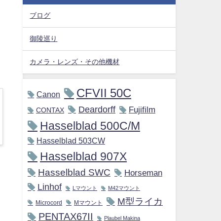
ブログ
御陵巡り
カメラ・レンズ・その他機材
CFVII 50C
Canon
Deardorff
Fujifilm
CONTAX
Hasselblad 500C/M
Hasselblad 503CW
Hasselblad 907X
Hasselblad SWC
Horseman
Linhof
Lマウント
M42マウント
M型ライカ
Microcord
Mマウント
PENTAX67II
Plaubel Makina