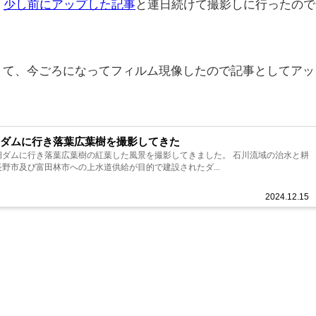
、
少し前にアップした記事
と連日続けて撮影しに行ったので
くて、今ごろになってフィルム現像したので記事としてアッ
ダムに行き落葉広葉樹を撮影してきた
畑ダムに行き落葉広葉樹の紅葉した風景を撮影してきました。 石川流域の治水と耕
野市及び富田林市への上水道供給が目的で建設されたダ...
2024.12.15