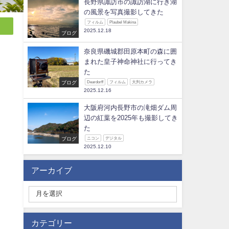
長野県諏訪市の諏訪湖に行き湖
の風景を写真撮影してきた
フィルム
Plaubel Makina
2025.12.18
ブログ
奈良県磯城郡田原本町の森に囲
まれた皇子神命神社に行ってき
た
ブログ
Deardorff
フィルム
大判カメラ
2025.12.16
大阪府河内長野市の滝畑ダム周
辺の紅葉を2025年も撮影してき
た
ブログ
ニコン
デジタル
2025.12.10
アーカイブ
カテゴリー