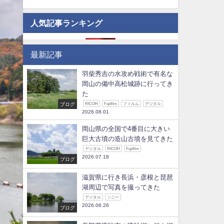
人気記事ランキング
最新記事
羽柴秀吉の水攻め戦術で有名な
岡山の備中高松城跡に行ってき
た
ブログ
RICOH
Fujifilm
フィルム
デジタル
2026.08.01
岡山県の全国で4番目に大きい
巨大古墳の造山古墳を見てきた
デジタル
RICOH
Fujifilm
2026.07.18
ブログ
滋賀県に行き長浜・彦根と琵琶
湖周辺で写真を撮ってきた
デジタル
ソニー
2026.06.26
ブログ