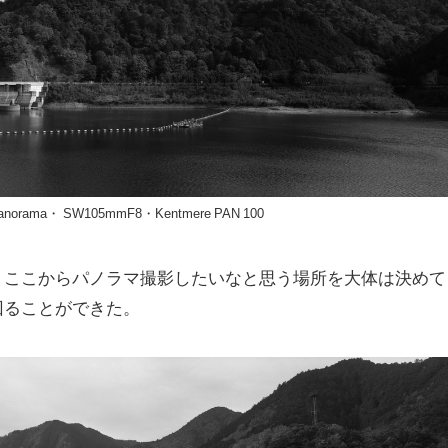
al Panorama・ SW105mmF8・Kentmere PAN 100
、ここからパノラマ撮影したいなと思う場所を大体は決めて
回ることができた。