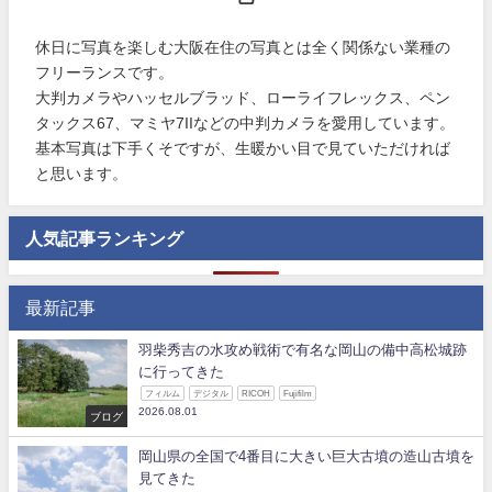
休日に写真を楽しむ大阪在住の写真とは全く関係ない業種の
フリーランスです。
大判カメラやハッセルブラッド、ローライフレックス、ペン
タックス67、マミヤ7IIなどの中判カメラを愛用しています。
基本写真は下手くそですが、生暖かい目で見ていただければ
と思います。
人気記事ランキング
最新記事
羽柴秀吉の水攻め戦術で有名な岡山の備中高松城跡
に行ってきた
フィルム
デジタル
RICOH
Fujifilm
2026.08.01
ブログ
岡山県の全国で4番目に大きい巨大古墳の造山古墳を
見てきた