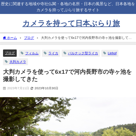
歴史に関連する地域や寺社仏閣・各地の名所・日本の風景など、日本各地を
カメラを持ってぶらり旅するサイト
カメラを持って日本ぶらり旅
ホーム
ブログ
大判カメラを使って6x17で河内長野市の寺ヶ池を撮影してき
た
ブログ
フィルム
ライカ
バルナック型ライカ
Linhof
大判カメラ
大判カメラを使って6x17で河内長野市の寺ヶ池を
撮影してきた
2023年7月11日
2023年10月30日