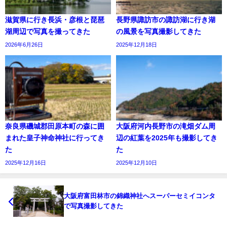
滋賀県に行き長浜・彦根と琵琶
長野県諏訪市の諏訪湖に行き湖
湖周辺で写真を撮ってきた
の風景を写真撮影してきた
2026年6月26日
2025年12月18日
奈良県磯城郡田原本町の森に囲
大阪府河内長野市の滝畑ダム周
まれた皇子神命神社に行ってき
辺の紅葉を2025年も撮影してき
た
た
2025年12月16日
2025年12月10日
大阪府富田林市の錦織神社へスーパーセミイコンタ
で写真撮影してきた