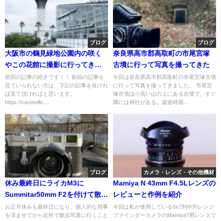
ブログ
ブログ
大阪市の鶴見緑地公園内の咲く
奈良県高市郡高取町の市尾宮塚
やこの花館に撮影に行ってきた
古墳に行って写真を撮ってきた
（2）
前回の記事の続きです！！ 前回の記事を
今回は奈良県高市郡高取町の市尾宮塚古墳
見ていられない方は、下記の記事を良けれ
に行って写真を撮ってきました。 市尾宮
ば見て頂ければと思います。
塚古墳は小高い山の上にある古墳で、すぐ
https://carosello....
隣には神社がある。築造時期...
ブログ
カメラ・レンズ・その他機材
休み最終日にライカM3に
Mamiya N 43mm F4.5Lレンズの
Summitar50mm F2を付けて散歩
レビューと作例を紹介
写真に行ってきた
お正月休みも最終日になり、個人的な用事
今回は私が使用している6x7判中判レンジ
を済ませてから近所で散歩写真に行くこと
ファインダーカメラのMamiya7用レンズで