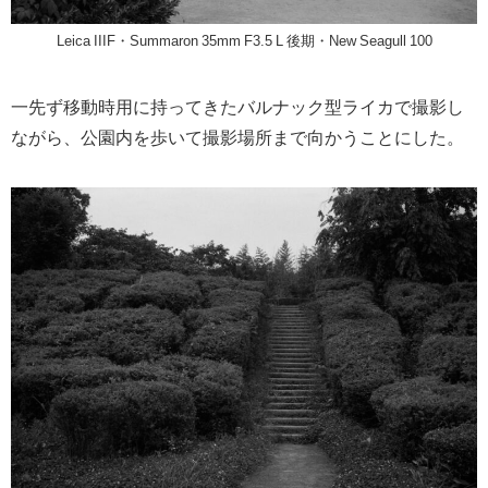
Leica IIIF・Summaron 35mm F3.5 L 後期・New Seagull 100
一先ず移動時用に持ってきたバルナック型ライカで撮影し
ながら、公園内を歩いて撮影場所まで向かうことにした。