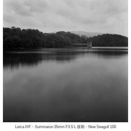
Leica IIIF・Summaron 35mm F3.5 L 後期・New Seagull 100