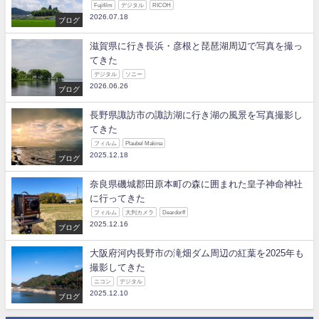
Fujifilm
デジタル
RICOH
2026.07.18
ブログ
滋賀県に行き長浜・彦根と琵琶湖周辺で写真を撮っ
てきた
デジタル
ソニー
2026.06.26
ブログ
長野県諏訪市の諏訪湖に行き湖の風景を写真撮影し
てきた
フィルム
Plaubel Makina
2025.12.18
ブログ
奈良県磯城郡田原本町の森に囲まれた皇子神命神社
に行ってきた
フィルム
大判カメラ
Deardorff
2025.12.16
ブログ
大阪府河内長野市の滝畑ダム周辺の紅葉を2025年も
撮影してきた
ニコン
デジタル
2025.12.10
ブログ