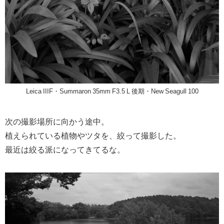
Leica IIIF・Summaron 35mm F3.5 L 後期・New Seagull 100
次の撮影場所に向かう途中。
植えられている植物やツタを、絞って撮影した。
最近は絞る派になってきてるな。