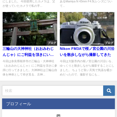
にしました。 今回使用したカメラは、父
あるMamiya N 43mm F4.5Lレンズについ
が使っていたカメラで私の手...
て...
ブログ
ブログ
三輪山の大神神社（おおみわじ
Nikon FM3Aで桜ノ宮公園の川沿
んじゃ）にご利益を頂きにいき
いを散歩しながら撮影してきた
ました
今回は奈良県桜井市の三輪山・大神神社
今回は大阪市内の桜ノ宮公園の川沿いを、
（おおみわじんじゃ）にご利益を頂きに参
ゆっくりと散歩しながら撮影することにし
拝に行ってきました。大神神社は三輪山自
ました。 ちょうど良い天気で気温を暖か
体を神体として仰ぎ見る、古神...
めだったので、撮影するにも...
プロフィール
巴