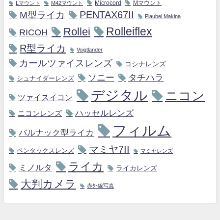
Microcord
Mマウント
Lマウント
M42マウント
M型ライカ
PENTAX67II
Plaubel Makina
Rollei
Rolleiflex
RICOH
R型ライカ
Voigtlander
カールツァイスレンズ
コシナレンズ
ソニー
タチハラ
シュナイダーレンズ
デジタル
ニコン
ツァイスイコン
ハッセルレンズ
ニコンレンズ
フィルム
バルナック型ライカ
マミヤ7II
ペンタックスレンズ
マミヤレンズ
ライカ
ミノルタ
ライカレンズ
大判カメラ
赤外線写真