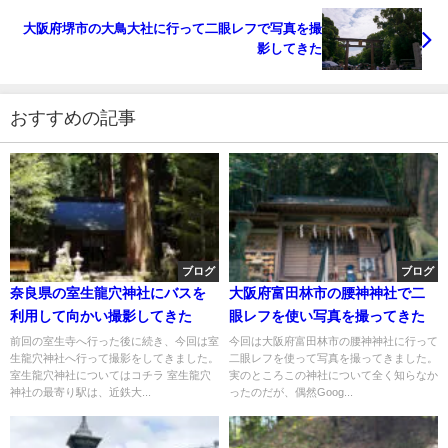
大阪府堺市の大鳥大社に行って二眼レフで写真を撮
影してきた
おすすめの記事
ブログ
ブログ
奈良県の室生龍穴神社にバスを
大阪府富田林市の腰神神社で二
利用して向かい撮影してきた
眼レフを使い写真を撮ってきた
前回の室生寺へ行った後に続き、今回は室
今回は大阪府富田林市の腰神神社に行って
生龍穴神社へ行って撮影をしてきました。
二眼レフを使って写真を撮ってきました。
室生龍穴神社についてはコチラ 室生龍穴
実のところこの神社について全く知らなか
神社の最寄り駅は、近鉄大...
ったのだが、偶然Goog...