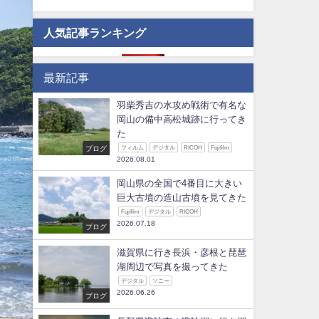
人気記事ランキング
最新記事
羽柴秀吉の水攻め戦術で有名な
岡山の備中高松城跡に行ってき
た
ブログ
フィルム
デジタル
RICOH
Fujifilm
2026.08.01
岡山県の全国で4番目に大きい
巨大古墳の造山古墳を見てきた
Fujifilm
デジタル
RICOH
2026.07.18
ブログ
滋賀県に行き長浜・彦根と琵琶
湖周辺で写真を撮ってきた
デジタル
ソニー
2026.06.26
ブログ