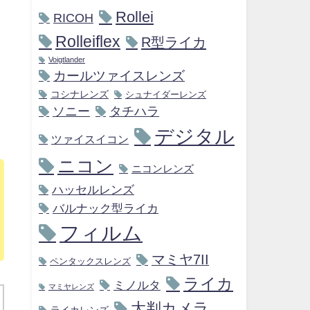
Rollei
RICOH
Rolleiflex
R型ライカ
Voigtlander
カールツァイスレンズ
コシナレンズ
シュナイダーレンズ
ソニー
タチハラ
デジタル
ツァイスイコン
ニコン
ニコンレンズ
ハッセルレンズ
バルナック型ライカ
フィルム
マミヤ7II
ペンタックスレンズ
ライカ
ミノルタ
マミヤレンズ
大判カメラ
ライカレンズ