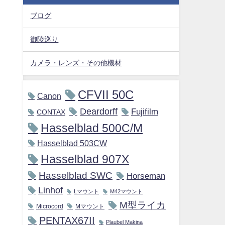
ブログ
御陵巡り
カメラ・レンズ・その他機材
CFVII 50C
Canon
Deardorff
Fujifilm
CONTAX
Hasselblad 500C/M
Hasselblad 503CW
Hasselblad 907X
Hasselblad SWC
Horseman
Linhof
Lマウント
M42マウント
M型ライカ
Microcord
Mマウント
PENTAX67II
Plaubel Makina