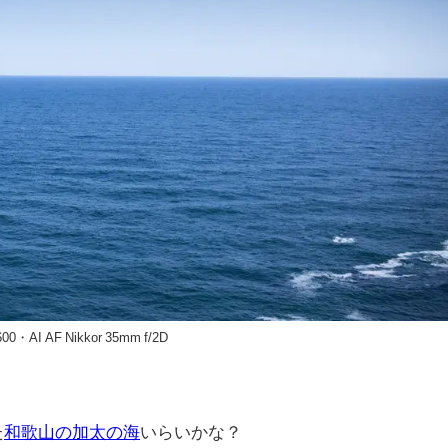
600・AI AF Nikkor 35mm f/2D
た
和歌山の加太の海
いらいかな？