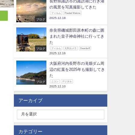
長野県諏訪市の諏訪湖に行き湖
の風景を写真撮影してきた
フィルム
Plaubel Makina
2025.12.18
ブログ
奈良県磯城郡田原本町の森に囲
まれた皇子神命神社に行ってき
た
ブログ
フィルム
大判カメラ
Deardorff
2025.12.16
大阪府河内長野市の滝畑ダム周
辺の紅葉を2025年も撮影してき
た
ブログ
ニコン
デジタル
2025.12.10
アーカイブ
カテゴリー