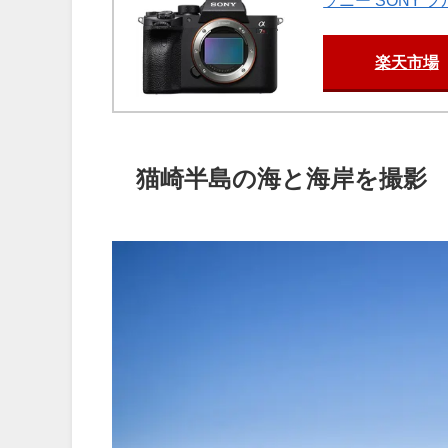
ソニー SONY フ
楽天市場
猫崎半島の海と海岸を撮影