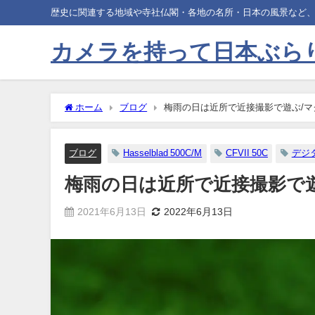
歴史に関連する地域や寺社仏閣・各地の名所・日本の風景など
カメラを持って日本ぶら
ホーム
ブログ
梅雨の日は近所で近接撮影で遊ぶ/マクロ
ブログ
Hasselblad 500C/M
CFVII 50C
デジ
梅雨の日は近所で近接撮影で遊ぶ
2021年6月13日
2022年6月13日