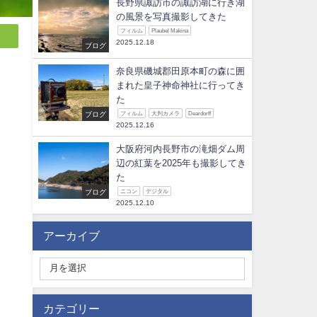
長野県諏訪市の諏訪湖に行き湖
の風景を写真撮影してきた
フィルム
Plaubel Makina
2025.12.18
ブログ
奈良県磯城郡田原本町の森に囲
まれた皇子神命神社に行ってき
た
ブログ
フィルム
大判カメラ
Deardorff
2025.12.16
大阪府河内長野市の滝畑ダム周
辺の紅葉を2025年も撮影してき
た
ブログ
ニコン
デジタル
2025.12.10
アーカイブ
カテゴリー