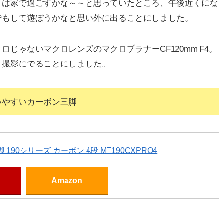
日は家で過ごすかな～～と思っていたところ、午後近くにな
でもして遊ぼうかなと思い外に出ることにしました。
じゃないマクロレンズのマクロプラナーCF120mm F4。
、撮影にでることにしました。
やすいカーボン三脚
ロ三脚 190シリーズ カーボン 4段 MT190CXPRO4
Amazon