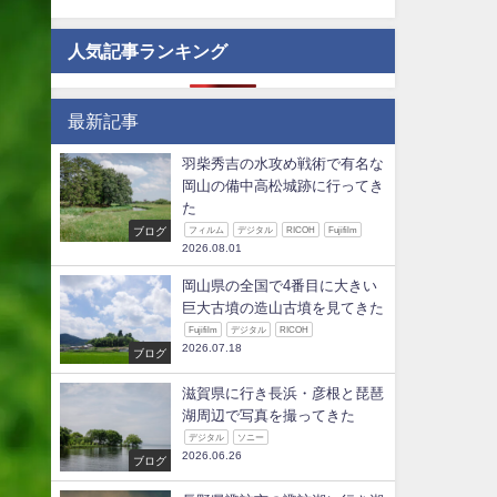
人気記事ランキング
最新記事
羽柴秀吉の水攻め戦術で有名な
岡山の備中高松城跡に行ってき
た
ブログ
フィルム
デジタル
RICOH
Fujifilm
2026.08.01
岡山県の全国で4番目に大きい
巨大古墳の造山古墳を見てきた
Fujifilm
デジタル
RICOH
2026.07.18
ブログ
滋賀県に行き長浜・彦根と琵琶
湖周辺で写真を撮ってきた
デジタル
ソニー
2026.06.26
ブログ