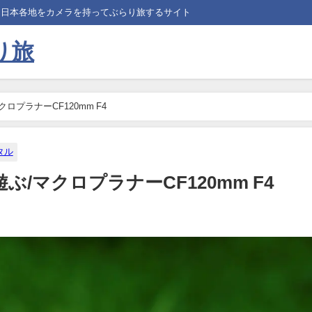
、日本各地をカメラを持ってぶらり旅するサイト
り旅
プラナーCF120mm F4
タル
/マクロプラナーCF120mm F4