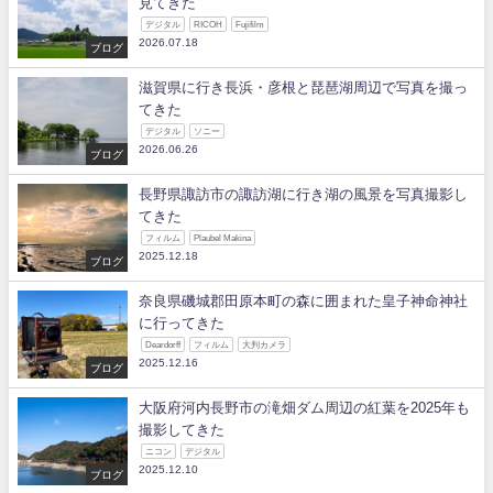
見てきた
デジタル
RICOH
Fujifilm
2026.07.18
ブログ
滋賀県に行き長浜・彦根と琵琶湖周辺で写真を撮っ
てきた
デジタル
ソニー
2026.06.26
ブログ
長野県諏訪市の諏訪湖に行き湖の風景を写真撮影し
てきた
フィルム
Plaubel Makina
2025.12.18
ブログ
奈良県磯城郡田原本町の森に囲まれた皇子神命神社
に行ってきた
Deardorff
フィルム
大判カメラ
2025.12.16
ブログ
大阪府河内長野市の滝畑ダム周辺の紅葉を2025年も
撮影してきた
ニコン
デジタル
2025.12.10
ブログ