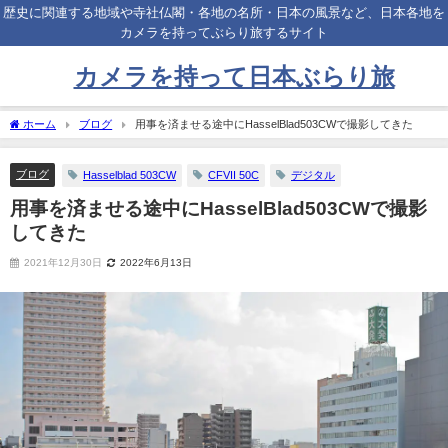
歴史に関連する地域や寺社仏閣・各地の名所・日本の風景など、日本各地を
カメラを持ってぶらり旅するサイト
カメラを持って日本ぶらり旅
ホーム
ブログ
用事を済ませる途中にHasselBlad503CWで撮影してきた
ブログ
Hasselblad 503CW
CFVII 50C
デジタル
用事を済ませる途中にHasselBlad503CWで撮影
してきた
2021年12月30日
2022年6月13日