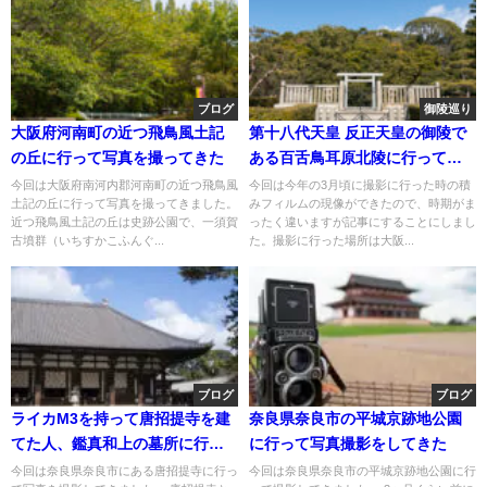
ブログ
御陵巡り
大阪府河南町の近つ飛鳥風土記
第十八代天皇 反正天皇の御陵で
の丘に行って写真を撮ってきた
ある百舌鳥耳原北陵に行ってき
た
今回は大阪府南河内郡河南町の近つ飛鳥風
今回は今年の3月頃に撮影に行った時の積
土記の丘に行って写真を撮ってきました。
みフィルムの現像ができたので、時期がま
近つ飛鳥風土記の丘は史跡公園で、一須賀
ったく違いますが記事にすることにしまし
古墳群（いちすかこふんぐ...
た。撮影に行った場所は大阪...
ブログ
ブログ
ライカM3を持って唐招提寺を建
奈良県奈良市の平城京跡地公園
てた人、鑑真和上の墓所に行っ
に行って写真撮影をしてきた
てきた
今回は奈良県奈良市にある唐招提寺に行っ
今回は奈良県奈良市の平城京跡地公園に行