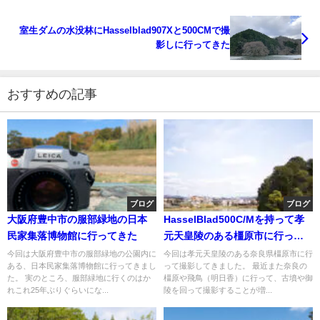
室生ダムの水没林にHasselblad907Xと500CMで撮
影しに行ってきた
おすすめの記事
ブログ
ブログ
大阪府豊中市の服部緑地の日本
HasselBlad500C/Mを持って孝
民家集落博物館に行ってきた
元天皇陵のある橿原市に行って
きた
今回は大阪府豊中市の服部緑地の公園内に
今回は孝元天皇陵のある奈良県橿原市に行
ある、日本民家集落博物館に行ってきまし
って撮影してきました。 最近また奈良の
た。 実のところ、服部緑地に行くのはか
橿原や飛鳥（明日香）に行って、古墳や御
れこれ25年ぶりぐらいにな...
陵を回って撮影することが増...