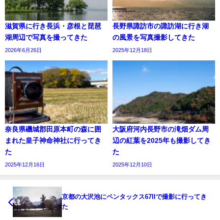
滋賀県に行き長浜・彦根と琵琶
長野県諏訪市の諏訪湖に行き湖
湖周辺で写真を撮ってきた
の風景を写真撮影してきた
2026年6月26日
2025年12月18日
奈良県磯城郡田原本町の森に囲
大阪府河内長野市の滝畑ダム周
まれた皇子神命神社に行ってき
辺の紅葉を2025年も撮影してき
た
た
2025年12月16日
2025年12月10日
京都の大沢池にペンタックス67IIで撮影に行ってき
た