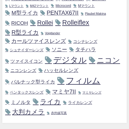
Microcord
Mマウント
Lマウント
M42マウント
M型ライカ
PENTAX67II
Plaubel Makina
Rollei
Rolleiflex
RICOH
R型ライカ
Voigtlander
カールツァイスレンズ
コシナレンズ
ソニー
タチハラ
シュナイダーレンズ
デジタル
ニコン
ツァイスイコン
ハッセルレンズ
ニコンレンズ
フィルム
バルナック型ライカ
マミヤ7II
ペンタックスレンズ
マミヤレンズ
ライカ
ミノルタ
ライカレンズ
大判カメラ
赤外線写真