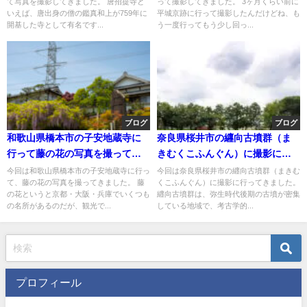
て写真を撮影してきました。 唐招提寺と
って撮影してきました。 3ヶ月くらい前に
いえば、唐出身の僧の鑑真和上が759年に
平城京跡に行って撮影したんだけどね、も
開基した寺として有名です...
う一度行ってもう少し回っ...
ブログ
ブログ
和歌山県橋本市の子安地蔵寺に
奈良県桜井市の纒向古墳群（ま
行って藤の花の写真を撮ってき
きむくこふんぐん）に撮影に行
た
ってきた
今回は和歌山県橋本市の子安地蔵寺に行っ
今回は奈良県桜井市の纒向古墳群（まきむ
て、藤の花の写真を撮ってきました。 藤
くこふんぐん）に撮影に行ってきました。
の花というと京都・大阪・兵庫でいくつも
纒向古墳群は、弥生時代後期の古墳が密集
の名所があるのだが、観光で...
している地域で、考古学的...
プロフィール