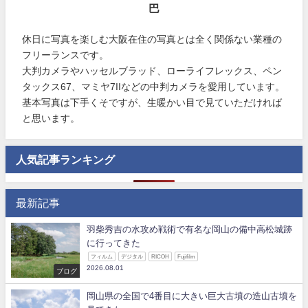
巴
休日に写真を楽しむ大阪在住の写真とは全く関係ない業種の
フリーランスです。
大判カメラやハッセルブラッド、ローライフレックス、ペン
タックス67、マミヤ7IIなどの中判カメラを愛用しています。
基本写真は下手くそですが、生暖かい目で見ていただければ
と思います。
人気記事ランキング
最新記事
羽柴秀吉の水攻め戦術で有名な岡山の備中高松城跡
に行ってきた
フィルム
デジタル
RICOH
Fujifilm
2026.08.01
ブログ
岡山県の全国で4番目に大きい巨大古墳の造山古墳を