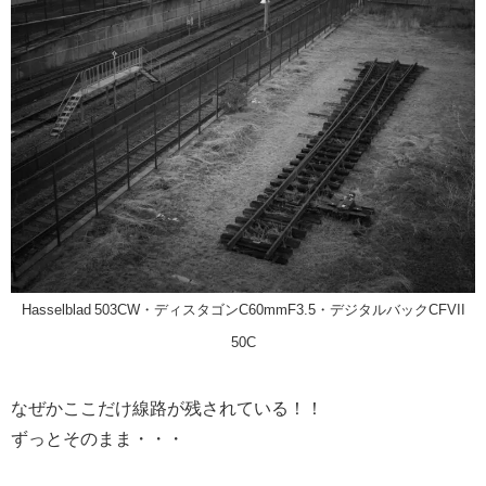
Hasselblad 503CW・ディスタゴンC60mmF3.5・デジタルバックCFVII
50C
なぜかここだけ線路が残されている！！
ずっとそのまま・・・