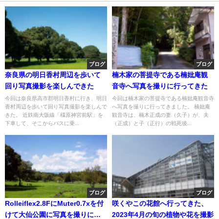
ブログ
ブログ
奈良県の明日香村周辺を歩いて
楠木家の菩提寺である楠妣庵観
回り写真撮影を楽しんできた
音寺へ写真を撮りに行ってきた
今回は奈良県高市郡明日香村に行き、明日
今回は楠木家の菩提寺である楠妣庵観音寺
香村周辺を歩いて回り写真撮影を楽しんで
へ写真を撮りに行ってきました。 楠妣庵
きた。 近鉄南大阪線「橿原神宮前駅」を
観音寺は、楠木正成の妻（久子）が、夫
下車して、そこからバスに乗...
（正成）と子（正行）の戦死後...
ブログ
ブログ
Rolleiflex2.8FにMuter0.7xを付
咲くやこの花館へ行ってきた、
けて大仙公園に写真を撮りに行
2023年4月の旬の植物や花を撮影