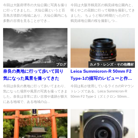
ってきた
今回は大阪府堺市の大仙公園に写真を撮り
今回は大阪市鶴見区の鶴見緑地公園内と、
に行ってきました。 大仙公園というと百
咲くやこの花館に行って植物を撮影してき
舌鳥古墳群の地域にあり、大仙公園内にも
ました。 ちょうど桜の時期だったので、
多数の古墳を見ることができ...
鶴見緑地公園の桜を撮影しつ...
ブログ
カメラ・レンズ・その他機材
奈良の奥地に行って歩いて回り
Leica Summicron-R 50mm F2
気になった風景を撮ってきた
Type-1の描写のレビューと作例
を紹介
今回は奈良の奥地に行って歩いてまわり、
今回は私が使用しているライカのRマウン
気になった場所や風景の写真を撮ってきま
トレンズである、Leica Summicron-R
した。奈良は非常に古い古墳や遺跡が膨大
50mm F2 Type-1（ズミクロン 50mm...
にある地域で、ある地域の山...