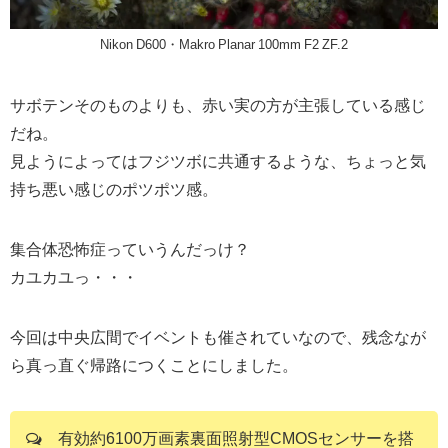
Nikon D600・Makro Planar 100mm F2 ZF.2
サボテンそのものよりも、赤い実の方が主張している感じ
だね。
見ようによってはフジツボに共通するような、ちょっと気
持ち悪い感じのポツポツ感。
集合体恐怖症っていうんだっけ？
カユカユっ・・・
今回は中央広間でイベントも催されていなので、残念なが
ら真っ直ぐ帰路につくことにしました。
有効約6100万画素裏面照射型CMOSセンサーを搭