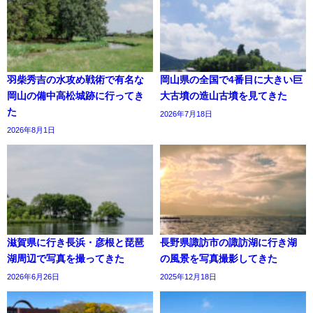
羽柴秀吉の水攻め戦術で有名な
岡山県の全国で4番目に大きい巨
岡山の備中高松城跡に行ってき
大古墳の造山古墳を見てきた
た
2026年7月18日
2026年8月1日
滋賀県に行き長浜・彦根と琵琶
長野県諏訪市の諏訪湖に行き湖
湖周辺で写真を撮ってきた
の風景を写真撮影してきた
2026年6月26日
2025年12月18日