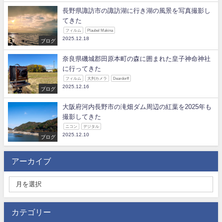
長野県諏訪市の諏訪湖に行き湖の風景を写真撮影し
てきた
フィルム
Plaubel Makina
2025.12.18
ブログ
奈良県磯城郡田原本町の森に囲まれた皇子神命神社
に行ってきた
フィルム
大判カメラ
Deardorff
2025.12.16
ブログ
大阪府河内長野市の滝畑ダム周辺の紅葉を2025年も
撮影してきた
ニコン
デジタル
2025.12.10
ブログ
アーカイブ
カテゴリー