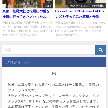
ブログ
カメラ・レンズ・その他機材
京都・松尾大社と松尾山の麓を
Hasselblad XCD 45mm F/4 Pレ
撮影に行ってきた／ハッセルブ
ンズを使ってみた感想と作例
ラッド500CM
今回は京都市西京区の松尾大社に行ってき
今回は私が使用している、ハッセルブラッ
ました。 阪急嵐山線「松尾駅」下車する
ドXシステムの標準レンズ「XCD45mm
と、駅前から参拝道になっているので、ま
F/4 P」レンズについて、使っていて感じ
ず道に迷うことはないと思い...
る感想や作例につい...
プロフィール
巴
休日に写真を楽しむ大阪在住の写真とは全く関係ない業種の
フリーランスです。
大判カメラやハッセルブラッド、ローライフレックス、ペン
タックス67、マミヤ7IIなどの中判カメラを愛用しています。
基本写真は下手くそですが、生暖かい目で見ていただければ