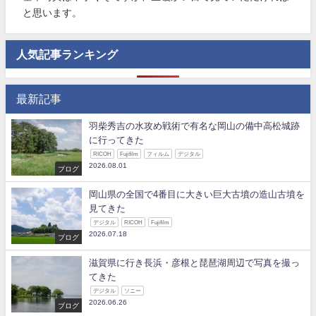
と思います。
人気記事ランキング
最新記事
羽柴秀吉の水攻め戦術で有名な岡山の備中高松城跡
に行ってきた
RICOH
Fujifilm
フィルム
デジタル
2026.08.01
ブログ
岡山県の全国で4番目に大きい巨大古墳の造山古墳を
見てきた
デジタル
RICOH
Fujifilm
2026.07.18
ブログ
滋賀県に行き長浜・彦根と琵琶湖周辺で写真を撮っ
てきた
デジタル
ソニー
2026.06.26
ブログ