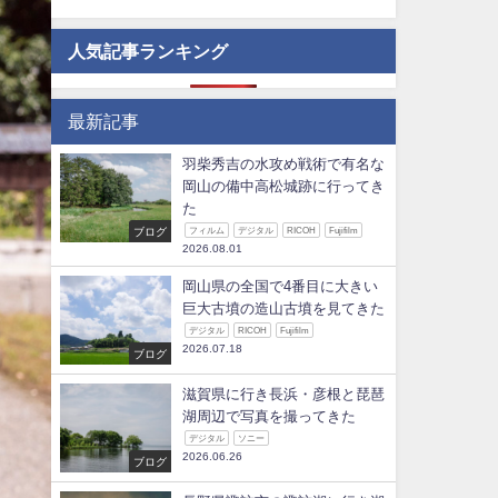
人気記事ランキング
最新記事
羽柴秀吉の水攻め戦術で有名な
岡山の備中高松城跡に行ってき
た
ブログ
フィルム
デジタル
RICOH
Fujifilm
2026.08.01
岡山県の全国で4番目に大きい
巨大古墳の造山古墳を見てきた
デジタル
RICOH
Fujifilm
2026.07.18
ブログ
滋賀県に行き長浜・彦根と琵琶
湖周辺で写真を撮ってきた
デジタル
ソニー
2026.06.26
ブログ