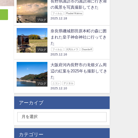
長野県諏訪市の諏訪湖に行き湖
の風景を写真撮影してきた
フィルム
Plaubel Makina
2025.12.18
ブログ
奈良県磯城郡田原本町の森に囲
まれた皇子神命神社に行ってき
た
ブログ
フィルム
大判カメラ
Deardorff
2025.12.16
大阪府河内長野市の滝畑ダム周
辺の紅葉を2025年も撮影してき
た
ブログ
ニコン
デジタル
2025.12.10
アーカイブ
カテゴリー