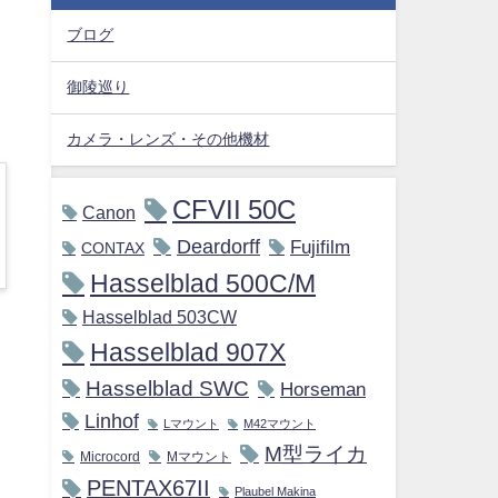
ブログ
御陵巡り
カメラ・レンズ・その他機材
CFVII 50C
Canon
Deardorff
Fujifilm
CONTAX
Hasselblad 500C/M
Hasselblad 503CW
Hasselblad 907X
Hasselblad SWC
Horseman
Linhof
Lマウント
M42マウント
M型ライカ
Microcord
Mマウント
PENTAX67II
Plaubel Makina