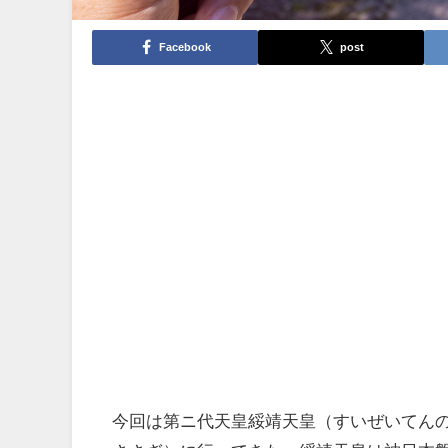
Facebook
post
今回は
第ニ代天皇綏靖天皇（すいぜいてん