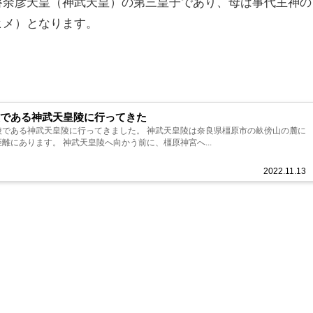
磐余彦天皇（神武天皇）の第三皇子であり、母は事代主神の
ヒメ）となります。
である神武天皇陵に行ってきた
陵である神武天皇陵に行ってきました。 神武天皇陵は奈良県橿原市の畝傍山の麓に
離にあります。 神武天皇陵へ向かう前に、橿原神宮へ...
2022.11.13