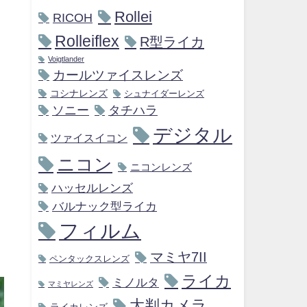
Rollei
RICOH
Rolleiflex
R型ライカ
Voigtlander
カールツァイスレンズ
コシナレンズ
シュナイダーレンズ
ソニー
タチハラ
デジタル
ツァイスイコン
ニコン
ニコンレンズ
ハッセルレンズ
バルナック型ライカ
フィルム
マミヤ7II
ペンタックスレンズ
ライカ
ミノルタ
マミヤレンズ
大判カメラ
ライカレンズ