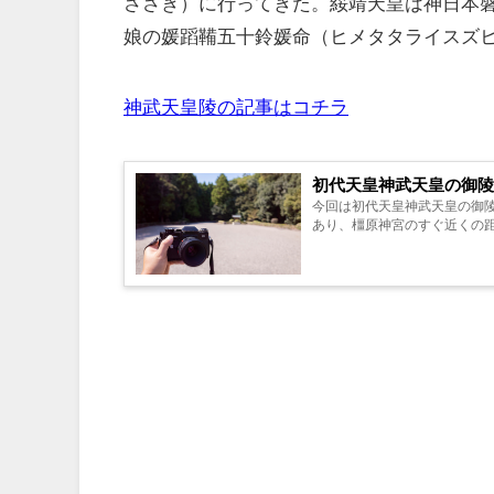
ささぎ）に行ってきた。綏靖天皇は神日本
娘の媛蹈鞴五十鈴媛命（ヒメタタライスズ
神武天皇陵の記事はコチラ
初代天皇神武天皇の御陵
今回は初代天皇神武天皇の御
あり、橿原神宮のすぐ近くの距