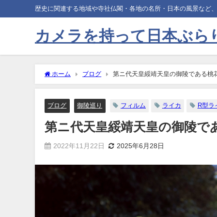
歴史に関連する地域や寺社仏閣・各地の名所・日本の風景など
カメラを持って日本ぶら
ホーム
ブログ
第ニ代天皇綏靖天皇の御陵である桃
ブログ
御陵巡り
フィルム
ライカ
R型ラ
第ニ代天皇綏靖天皇の御陵で
2022年11月22日
2025年6月28日