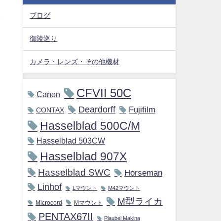
ブログ
御陵巡り
カメラ・レンズ・その他機材
CFVII 50C
Canon
Deardorff
Fujifilm
CONTAX
Hasselblad 500C/M
Hasselblad 503CW
Hasselblad 907X
Hasselblad SWC
Horseman
Linhof
Lマウント
M42マウント
M型ライカ
Microcord
Mマウント
PENTAX67II
Plaubel Makina