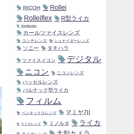
Rollei
RICOH
Rolleiflex
R型ライカ
Voigtlander
カールツァイスレンズ
コシナレンズ
シュナイダーレンズ
ソニー
タチハラ
デジタル
ツァイスイコン
ニコン
ニコンレンズ
ハッセルレンズ
バルナック型ライカ
フィルム
マミヤ7II
ペンタックスレンズ
ライカ
ミノルタ
マミヤレンズ
大判カメラ
ライカレンズ