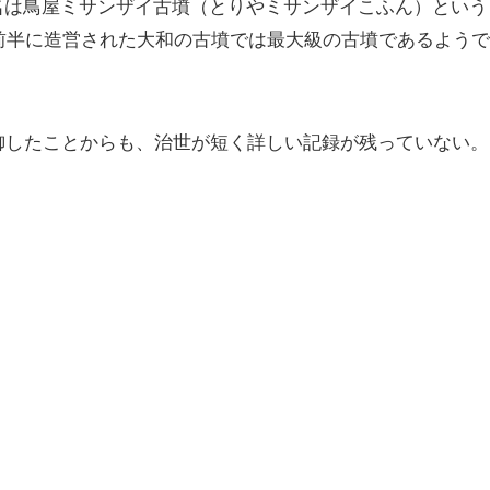
名は鳥屋ミサンザイ古墳（とりやミサンザイこふん）という
紀前半に造営された大和の古墳では最大級の古墳であるようで
御したことからも、治世が短く詳しい記録が残っていない。