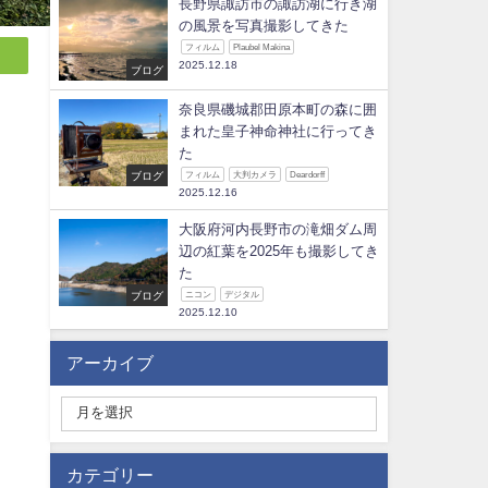
長野県諏訪市の諏訪湖に行き湖
の風景を写真撮影してきた
フィルム
Plaubel Makina
2025.12.18
ブログ
奈良県磯城郡田原本町の森に囲
まれた皇子神命神社に行ってき
た
ブログ
フィルム
大判カメラ
Deardorff
2025.12.16
大阪府河内長野市の滝畑ダム周
辺の紅葉を2025年も撮影してき
た
ブログ
ニコン
デジタル
2025.12.10
アーカイブ
カテゴリー