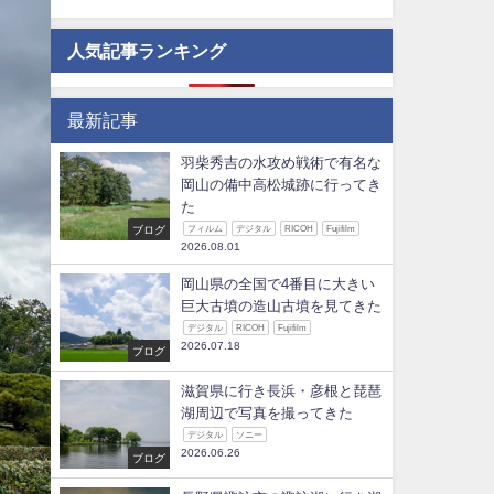
人気記事ランキング
最新記事
羽柴秀吉の水攻め戦術で有名な
岡山の備中高松城跡に行ってき
た
ブログ
フィルム
デジタル
RICOH
Fujifilm
2026.08.01
岡山県の全国で4番目に大きい
巨大古墳の造山古墳を見てきた
デジタル
RICOH
Fujifilm
2026.07.18
ブログ
滋賀県に行き長浜・彦根と琵琶
湖周辺で写真を撮ってきた
デジタル
ソニー
2026.06.26
ブログ