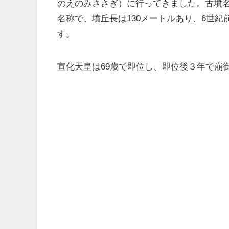
のえのみささぎ）に行ってきました。古墳
名称で、墳丘長は130メートルあり、6世
す。
宣化天皇は69歳で即位し、即位後３年で崩