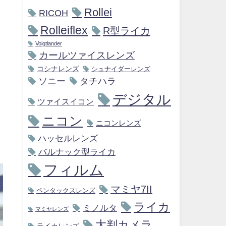
Rollei
RICOH
Rolleiflex
R型ライカ
Voigtlander
カールツァイスレンズ
コシナレンズ
シュナイダーレンズ
ソニー
タチハラ
デジタル
ツァイスイコン
ニコン
ニコンレンズ
ハッセルレンズ
バルナック型ライカ
フィルム
マミヤ7II
ペンタックスレンズ
ライカ
ミノルタ
マミヤレンズ
大判カメラ
ライカレンズ