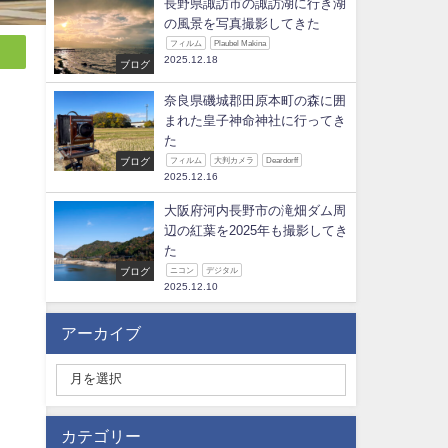
長野県諏訪市の諏訪湖に行き湖
の風景を写真撮影してきた
フィルム
Plaubel Makina
2025.12.18
ブログ
奈良県磯城郡田原本町の森に囲
まれた皇子神命神社に行ってき
た
ブログ
フィルム
大判カメラ
Deardorff
2025.12.16
大阪府河内長野市の滝畑ダム周
辺の紅葉を2025年も撮影してき
た
ブログ
ニコン
デジタル
2025.12.10
アーカイブ
カテゴリー