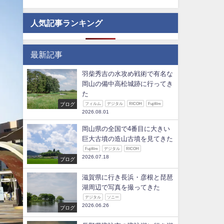
人気記事ランキング
最新記事
羽柴秀吉の水攻め戦術で有名な
岡山の備中高松城跡に行ってき
た
ブログ
フィルム
デジタル
RICOH
Fujifilm
2026.08.01
岡山県の全国で4番目に大きい
巨大古墳の造山古墳を見てきた
Fujifilm
デジタル
RICOH
2026.07.18
ブログ
滋賀県に行き長浜・彦根と琵琶
湖周辺で写真を撮ってきた
デジタル
ソニー
2026.06.26
ブログ