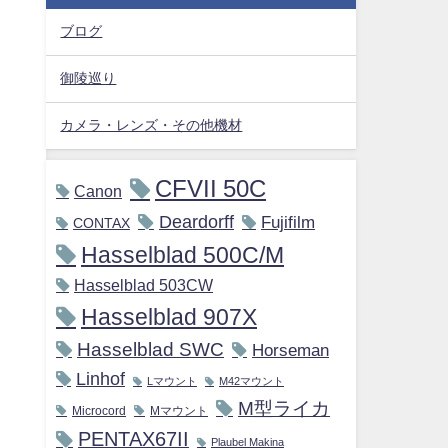
ブログ
御陵巡り
カメラ・レンズ・その他機材
CFVII 50C
Canon
Deardorff
Fujifilm
CONTAX
Hasselblad 500C/M
Hasselblad 503CW
Hasselblad 907X
Hasselblad SWC
Horseman
Linhof
Lマウント
M42マウント
M型ライカ
Microcord
Mマウント
PENTAX67II
Plaubel Makina