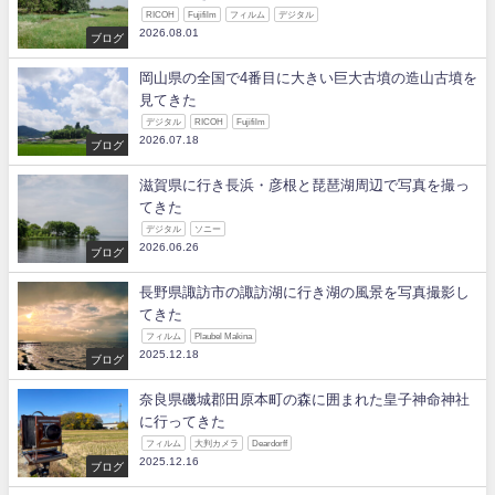
RICOH
Fujifilm
フィルム
デジタル
2026.08.01
ブログ
岡山県の全国で4番目に大きい巨大古墳の造山古墳を
見てきた
デジタル
RICOH
Fujifilm
2026.07.18
ブログ
滋賀県に行き長浜・彦根と琵琶湖周辺で写真を撮っ
てきた
デジタル
ソニー
2026.06.26
ブログ
長野県諏訪市の諏訪湖に行き湖の風景を写真撮影し
てきた
フィルム
Plaubel Makina
2025.12.18
ブログ
奈良県磯城郡田原本町の森に囲まれた皇子神命神社
に行ってきた
フィルム
大判カメラ
Deardorff
2025.12.16
ブログ