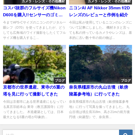
カメラ・レンズ・その他機材
カメラ・レンズ・その他機材
コスパ抜群のフルサイズ機Nikon
ニコンAI AF Nikkor 35mm f/2D
D600を購入!!センサーのゴミは
レンズのレビューと作例を紹介
気にしない
今までAPS-Cサイズのニコンのデジタル一
今回は私が使用しているニコンのレンズに
眼レフ（D70）を使ってきましたが、どう
ついて記事にしました。 機材ネタと言っ
しても広角域のワイド撮影をしたくてフル
ても私の持っているカメラやレンズは、基
サイズ機を購入するこ...
本的に古い数十年の前の物ば...
ブログ
ブログ
京都市の世界遺産、東寺の5重の
奈良県橿原市の丸山古墳（畝傍
塔を見に行って撮影してきた
陵墓参考地）に行ってきた
今回は京都市にある世界遺産にもなってい
奈良県橿原市の丸山古墳（畝傍陵墓参考
る真言宗総本山 東寺（教王護国寺）に行
地）に行って写真を撮ってきました。 丸
ってきました。 木造建築としては、日本
山古墳は墳丘長318m、高さ21mの前方後
最大となる5重の塔が印象的...
円墳（剣菱型）で、奈良県...