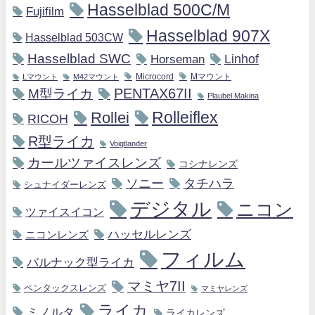
Hasselblad 500C/M
Fujifilm
Hasselblad 907X
Hasselblad 503CW
Hasselblad SWC
Horseman
Linhof
Microcord
Mマウント
Lマウント
M42マウント
M型ライカ
PENTAX67II
Plaubel Makina
Rollei
Rolleiflex
RICOH
R型ライカ
Voigtlander
カールツァイスレンズ
コシナレンズ
ソニー
タチハラ
シュナイダーレンズ
デジタル
ニコン
ツァイスイコン
ハッセルレンズ
ニコンレンズ
フィルム
バルナック型ライカ
マミヤ7II
ペンタックスレンズ
マミヤレンズ
ライカ
ミノルタ
ライカレンズ