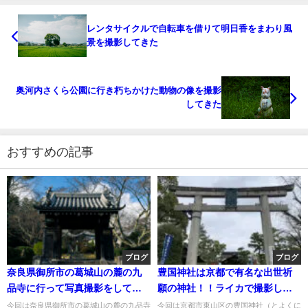
レンタサイクルで自転車を借りて明日香をまわり風
景を撮影してきた
奥河内さくら公園に行き朽ちかけた動物の像を撮影
してきた
おすすめの記事
ブログ
ブログ
奈良県御所市の葛城山の麓の九
豊国神社は京都で有名な出世祈
品寺に行って写真撮影をしてき
願の神社！！ライカで撮影して
た
きた
今回は奈良県御所市の葛城山の麓の九品寺
今回は京都市東山区の豊国神社（とよくに