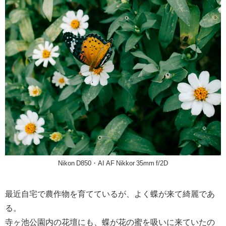
Nikon D850・AI AF Nikkor 35mm f/2D
最近自宅で農作物を育てているが、よく蝶が来て綺麗であ
る。
寺ヶ池公園内の花壇にも、蝶が花の蜜を吸いに来ていたの