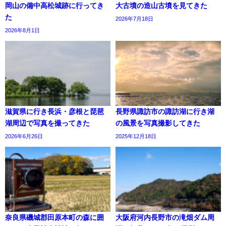
岡山の備中高松城跡に行ってき
大古墳の造山古墳を見てきた
た
2026年7月18日
2026年8月1日
滋賀県に行き長浜・彦根と琵琶
長野県諏訪市の諏訪湖に行き湖
湖周辺で写真を撮ってきた
の風景を写真撮影してきた
2026年6月26日
2025年12月18日
奈良県磯城郡田原本町の森に囲
大阪府河内長野市の滝畑ダム周