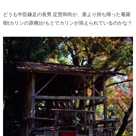
どうも中臣鎌足の長男 定慧和尚が、唐より持ち帰った菴羅
樹(カリンの原種)がもとでカリンが添えられているのかな？