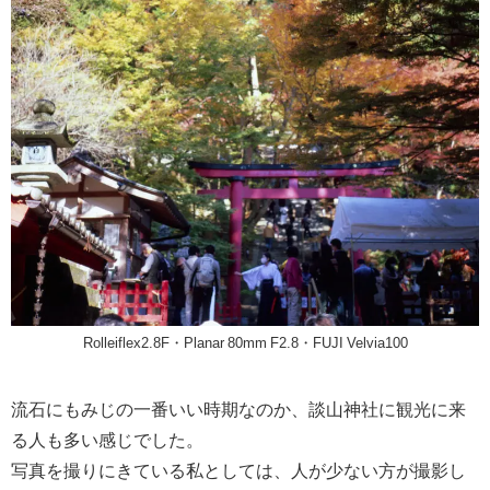
Rolleiflex2.8F・Planar 80mm F2.8・FUJI Velvia100
流石にもみじの一番いい時期なのか、談山神社に観光に来
る人も多い感じでした。
写真を撮りにきている私としては、人が少ない方が撮影し