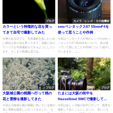
ブログ
カメラ・レンズ・その他機材
カラーという特徴的な花を買っ
smcペンタックス67 55mmF4を
てきて自宅で撮影してみた
使って思うことや作例
仕事のある日でも、写真撮影を楽しむため
今回はペンタックス67用のレンズのsmcペ
に最近は切り花を買ってきて、花瓶に生け
ンタックス67 55mmF4について、私が使
ていつでも写真撮影ができるようにしてい
っていて感じることや作例について紹介し
ます。そこまで高価な花では...
ていきます。 こ...
ブログ
ブログ
大阪城公園の桃園へ行って桃の
たまには大阪の街中を
花と雪柳を撮影してきた
Hasselblad SWCで撮影して歩
くことにした
今回は大阪城公園の桃園に咲いている桃の
今回は珍しく大阪の街中に行って、風景を
花と雪柳を撮影しに行ってきました。 も
撮影して歩くことにしました。 若いころ