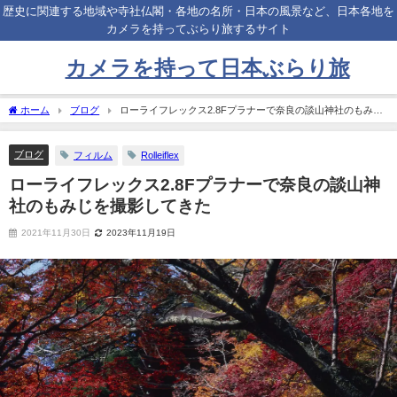
歴史に関連する地域や寺社仏閣・各地の名所・日本の風景など、日本各地を
カメラを持ってぶらり旅するサイト
カメラを持って日本ぶらり旅
ホーム
ブログ
ローライフレックス2.8Fプラナーで奈良の談山神社のもみじ
を撮影してきた
ブログ
フィルム
Rolleiflex
ローライフレックス2.8Fプラナーで奈良の談山神
社のもみじを撮影してきた
2021年11月30日
2023年11月19日