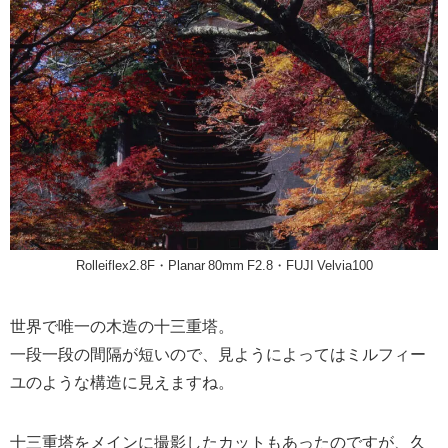
Rolleiflex2.8F・Planar 80mm F2.8・FUJI Velvia100
世界で唯一の
木造の十三重塔。
一段一段の間隔が短いので、見ようによってはミルフィー
ユのような構造に見えますね。
十三重塔をメインに撮影したカットもあったのですが、久