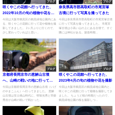
ブログ
ブログ
咲くやこの花館へ行ってきた、
奈良県高市郡高取町の市尾宮塚
2022年10月の旬の植物や花を撮
古墳に行って写真を撮ってきた
影
今回は大阪市鶴見区の鶴見緑地公園内にあ
今回は奈良県高市郡高取町の市尾宮塚古墳
る、咲くやこの花館に行って花や植物を撮
に行って写真を撮ってきました。 市尾宮
影してきました。 2ヶ月ぶりに行くので、
塚古墳は小高い山の上にある古墳で、すぐ
少し変わっていればと思い...
隣には神社がある。築造時期...
ブログ
ブログ
京都府長岡京市の恵解山古墳
咲くやこの花館へ行ってきた、
へ、山崎の戦いの地に行ってき
2023年4月の旬の植物や花を撮影
た
今回は京都府長岡京市の恵解山古墳（いげ
今回は大阪市鶴見区の鶴見緑地公園内と、
のやまこふん）へ行ってきました。 恵解
咲くやこの花館に行って植物を撮影してき
山古墳は安土桃山時代に、明智光秀と羽柴
ました。 ちょうど桜の時期だったので、
秀吉が山崎の戦いで戦かった...
鶴見緑地公園の桜を撮影しつ...