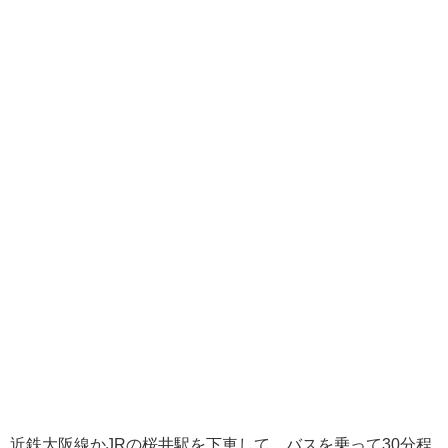
近鉄大阪線かJRの桜井駅を下車して、バスを乗って30分程