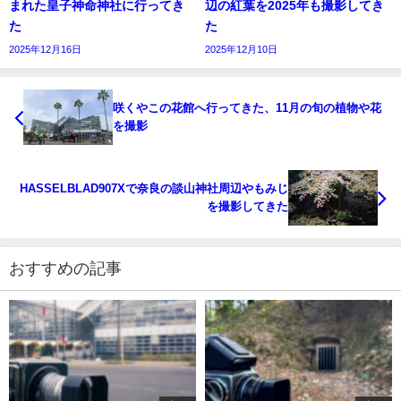
まれた皇子神命神社に行ってき
辺の紅葉を2025年も撮影してき
た
た
2025年12月16日
2025年12月10日
咲くやこの花館へ行ってきた、11月の旬の植物や花
を撮影
HASSELBLAD907Xで奈良の談山神社周辺やもみじ
を撮影してきた
おすすめの記事