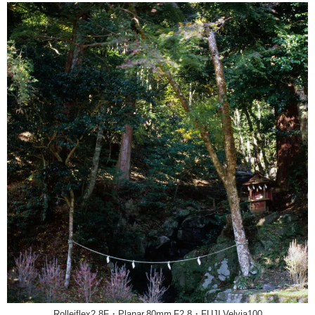
Rolleiflex2.8F・Planar 80mm F2.8・FUJI Velvia100