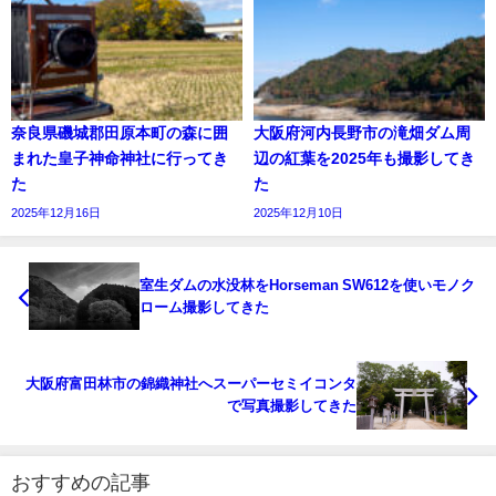
奈良県磯城郡田原本町の森に囲
大阪府河内長野市の滝畑ダム周
まれた皇子神命神社に行ってき
辺の紅葉を2025年も撮影してき
た
た
2025年12月16日
2025年12月10日
室生ダムの水没林をHorseman SW612を使いモノク
ローム撮影してきた
大阪府富田林市の錦織神社へスーパーセミイコンタ
で写真撮影してきた
おすすめの記事