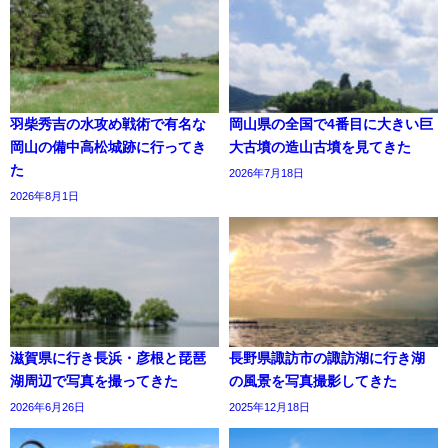
羽柴秀吉の水攻め戦術で有名な
岡山県の全国で4番目に大きい巨
岡山の備中高松城跡に行ってき
大古墳の造山古墳を見てきた
た
2026年7月18日
2026年8月1日
滋賀県に行き長浜・彦根と琵琶
長野県諏訪市の諏訪湖に行き湖
湖周辺で写真を撮ってきた
の風景を写真撮影してきた
2026年6月26日
2025年12月18日