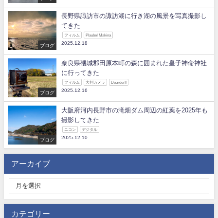
長野県諏訪市の諏訪湖に行き湖の風景を写真撮影し
てきた
フィルム
Plaubel Makina
2025.12.18
ブログ
奈良県磯城郡田原本町の森に囲まれた皇子神命神社
に行ってきた
フィルム
大判カメラ
Deardorff
2025.12.16
ブログ
大阪府河内長野市の滝畑ダム周辺の紅葉を2025年も
撮影してきた
ニコン
デジタル
2025.12.10
ブログ
アーカイブ
カテゴリー