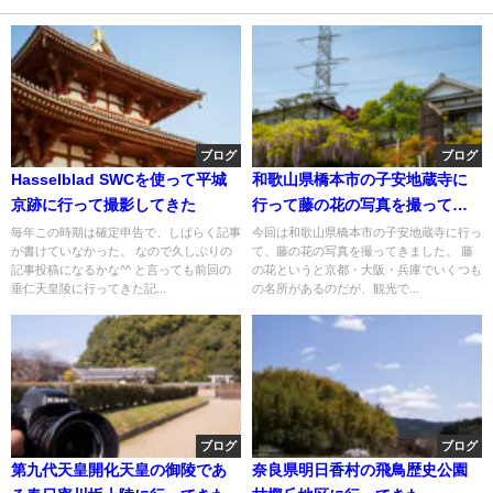
ブログ
ブログ
Hasselblad SWCを使って平城
和歌山県橋本市の子安地蔵寺に
京跡に行って撮影してきた
行って藤の花の写真を撮ってき
た
毎年この時期は確定申告で、しばらく記事
今回は和歌山県橋本市の子安地蔵寺に行っ
が書けていなかった。 なので久しぶりの
て、藤の花の写真を撮ってきました。 藤
記事投稿になるかな^^ と言っても前回の
の花というと京都・大阪・兵庫でいくつも
垂仁天皇陵に行ってきた記...
の名所があるのだが、観光で...
ブログ
ブログ
第九代天皇開化天皇の御陵であ
奈良県明日香村の飛鳥歴史公園