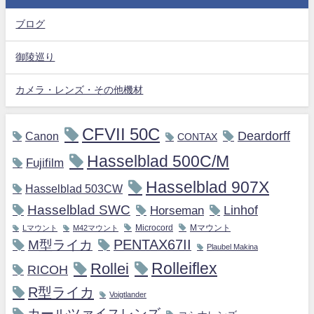
ブログ
御陵巡り
カメラ・レンズ・その他機材
CFVII 50C
Deardorff
Canon
CONTAX
Hasselblad 500C/M
Fujifilm
Hasselblad 907X
Hasselblad 503CW
Hasselblad SWC
Horseman
Linhof
Microcord
Mマウント
Lマウント
M42マウント
M型ライカ
PENTAX67II
Plaubel Makina
Rollei
Rolleiflex
RICOH
R型ライカ
Voigtlander
カールツァイスレンズ