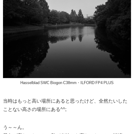
Hasselblad SWC Biogon C38mm・ILFORD FP4 PLUS
当時はもっと高い場所にあると思ったけど、全然たいした
ことない高さの場所にある^^;
う～～ん。