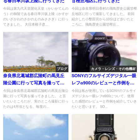
る春日率川坂上陵に行ってきた
甘樫丘地区に行ってきた
今回は第九代天皇開化天皇（かいかてんの
今回は奈良県明日香村の飛鳥歴史公園甘樫
う）の御陵である春日率川坂上陵（かすが
丘地区に行って撮影してきました。 前回
のいざかわのさかのえのみささぎ）に行っ
紹介した小墾田宮から10分ほど歩いたと
てきました。 大日本根子彦...
ころに、飛鳥歴史公園甘樫丘...
ブログ
カメラ・レンズ・その他機材
奈良県北葛城郡広陵町の馬見丘
SONYのフルサイズデジタル一眼
陵公園に行って写真を撮ってき
レフα900のレビューと作例を紹
た
介
今回は奈良県北葛城郡広陵町の馬見丘陵公
今回は私が使用しているSONYのフルサイ
園に行って写真を撮ってきました。 と言
ズデジタル一眼レフα900について、使用
いたいところだが、実のところ撮影に行っ
した感想のレビューと作例を紹介していき
たのは4月頃となる。毎度の...
たいと思います。 SO...