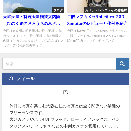
ブログ
カメラ・レンズ・その他機材
天武天皇・持統天皇檜隈大内陵
二眼レフカメラRolleiflex 2.8D
（ひのくまのおおうちのみささ
Xenotarのレビューと作例を紹介
ぎ）に行ってきました
今回は奈良県の明日香村の野口王墓古墳に
今回は私が使用している6x6中判フィルム
行ってきました。 野口王墓古墳は檜隈大
二眼レフカメラのRolleiflex 2.8D Xenotar
内陵（ひのくまのおおうちのみささぎ）と
80mmF2.8について、使っていて...
して、第40代天武天皇（て...
プロフィール
巴
休日に写真を楽しむ大阪在住の写真とは全く関係ない業種の
フリーランスです。
大判カメラやハッセルブラッド、ローライフレックス、ペン
タックス67、マミヤ7IIなどの中判カメラを愛用しています。