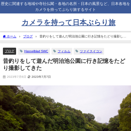
歴史に関連する地域や寺社仏閣・各地の名所・日本の風景など、日本各地を
カメラを持ってぶらり旅するサイト
カメラを持って日本ぶらり旅
ホーム
ブログ
昔釣りをして遊んだ明治池公園に行き記憶をたどり撮影して
きた
ブログ
Hasselblad SWC
フィルム
ツァイスイコン
昔釣りをして遊んだ明治池公園に行き記憶をたど
り撮影してきた
2023年7月6日
2023年7月7日