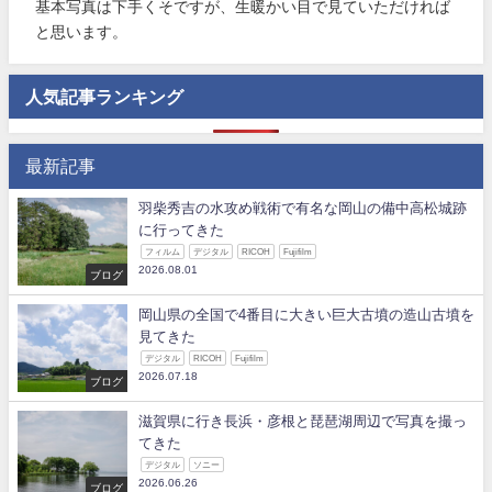
基本写真は下手くそですが、生暖かい目で見ていただければ
と思います。
人気記事ランキング
最新記事
羽柴秀吉の水攻め戦術で有名な岡山の備中高松城跡
に行ってきた
フィルム
デジタル
RICOH
Fujifilm
2026.08.01
ブログ
岡山県の全国で4番目に大きい巨大古墳の造山古墳を
見てきた
デジタル
RICOH
Fujifilm
2026.07.18
ブログ
滋賀県に行き長浜・彦根と琵琶湖周辺で写真を撮っ
てきた
デジタル
ソニー
2026.06.26
ブログ