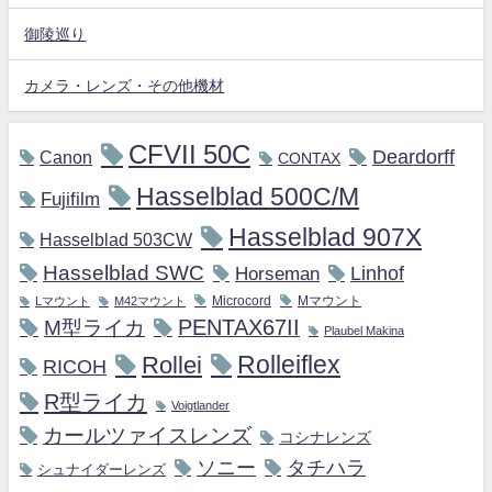
御陵巡り
カメラ・レンズ・その他機材
CFVII 50C
Deardorff
Canon
CONTAX
Hasselblad 500C/M
Fujifilm
Hasselblad 907X
Hasselblad 503CW
Hasselblad SWC
Horseman
Linhof
Microcord
Mマウント
Lマウント
M42マウント
M型ライカ
PENTAX67II
Plaubel Makina
Rollei
Rolleiflex
RICOH
R型ライカ
Voigtlander
カールツァイスレンズ
コシナレンズ
ソニー
タチハラ
シュナイダーレンズ