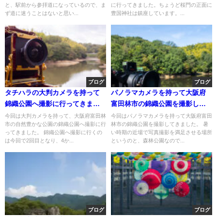
と、駅前から参拝道になっているので、ま
に行ってきました。ちょうど桜門の正面に
ず道に迷うことはないと思い...
豊国神社は鎮座しています。...
ブログ
ブログ
タチハラの大判カメラを持って
パノラマカメラを持って大阪府
錦織公園へ撮影に行ってきまし
富田林市の錦織公園を撮影して
た
きた
今回は大判カメラを持って、大阪府富田林
今回はパノラマカメラを持って大阪府富田
市の自然豊かな公園の錦織公園へ撮影に行
林市の錦織公園を撮影してきました。 暑
ってきました。 錦織公園へ撮影に行くの
い時期の近場で写真撮影を満足させる場所
は今回で2回目となり、4か...
というのと、森林公園なので...
ブログ
ブログ