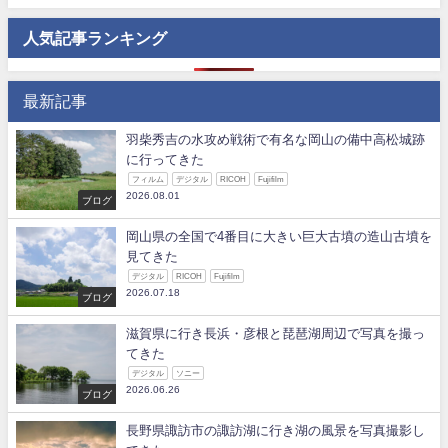
人気記事ランキング
最新記事
羽柴秀吉の水攻め戦術で有名な岡山の備中高松城跡
に行ってきた
フィルム
デジタル
RICOH
Fujifilm
2026.08.01
ブログ
岡山県の全国で4番目に大きい巨大古墳の造山古墳を
見てきた
デジタル
RICOH
Fujifilm
2026.07.18
ブログ
滋賀県に行き長浜・彦根と琵琶湖周辺で写真を撮っ
てきた
デジタル
ソニー
2026.06.26
ブログ
長野県諏訪市の諏訪湖に行き湖の風景を写真撮影し