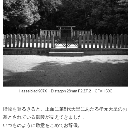
Hasselblad 907X・Distagon 28mm F2 ZF.2・CFVII 50C
階段を登るきると、正面に第8代天皇にあたる孝元天皇のお
墓とされている御陵が見えてきました。
いつものように敬意をこめてお辞儀。