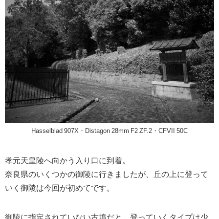
Hasselblad 907X・Distagon 28mm F2 ZF.2・CFVII 50C
孝元天皇陵へ向かう入り口に到着。
奈良県のいくつかの御陵に行きましたが、丘の上に登って
いく御陵は今回が初めてです。
御陵に指定されていない古墳だと、登っていくタイプは少