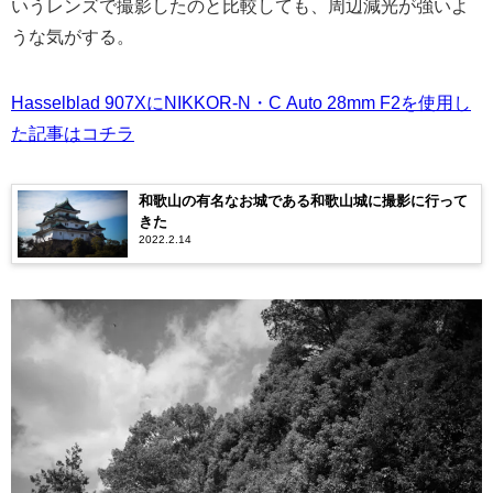
いうレンズで撮影したのと比較しても、周辺減光が強いよ
うな気がする。
Hasselblad 907XにNIKKOR-N・C Auto 28mm F2を使用し
た記事はコチラ
和歌山の有名なお城である和歌山城に撮影に行って
きた
2022.2.14