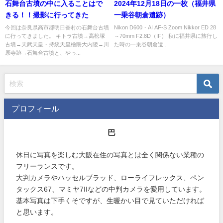
石舞台古墳の中に入ることはで
2024年12月18日の一枚（福井県
きる！！撮影に行ってきた
一乗谷朝倉遺跡）
今回は奈良県高市郡明日香村の石舞台古墳
Nikon D600・AI AF-S Zoom Nikkor ED 28
に行ってきました。 キトラ古墳→高松塚
～70mm F2.8D（IF） 秋に福井県に旅行し
古墳→天武天皇・持統天皇檜隈大内陵→川
た時の一乗谷朝倉遺...
原寺跡→石舞台古墳と、やっ...
プロフィール
巴
休日に写真を楽しむ大阪在住の写真とは全く関係ない業種の
フリーランスです。
大判カメラやハッセルブラッド、ローライフレックス、ペン
タックス67、マミヤ7IIなどの中判カメラを愛用しています。
基本写真は下手くそですが、生暖かい目で見ていただければ
と思います。