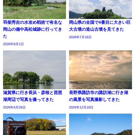
羽柴秀吉の水攻め戦術で有名な
岡山県の全国で4番目に大きい巨
岡山の備中高松城跡に行ってき
大古墳の造山古墳を見てきた
た
2026年7月18日
2026年8月1日
滋賀県に行き長浜・彦根と琵琶
長野県諏訪市の諏訪湖に行き湖
湖周辺で写真を撮ってきた
の風景を写真撮影してきた
2026年6月26日
2025年12月18日