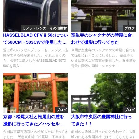
カメラ・レンズ・その他機材
ブログ
HASSELBLAD CFV ii 50cについ
室生寺のシャクナゲの時期に合
て500CM・503CWで使用した作
わせて撮影に行ってきた
例
遂に私のハッセルブラッドも、デジタル撮
今回は室生寺のシャクナゲの時期に合わせ
影ができる時が来ました。 それと言うの
て撮影に行くことにしました。 室生寺と
も、4月頃に購入したHASSELBLAD 907X
いえば著名な写真家が撮影した、五重塔を
50Cを購入...
背景に階段の両脇にシャクナ...
ブログ
ブログ
京都・松尾大社と松尾山の麓を
大阪市中央区の豊國神社に行っ
撮影に行ってきた／ハッセルブ
てきた！！
ラッド500CM
今回は京都市西京区の松尾大社に行ってき
前回の大阪城に行ったのと合わせて、大阪
ました。 阪急嵐山線「松尾駅」下車する
城内にある豊國神社（ほうこくじんじゃ）