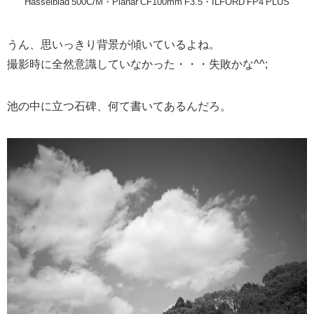
Hasselblad 500C/M・Planar CF100mm F3.5・ILFORD FP4 PLUS
うん、思いっきり背景が傾いているよね。
撮影時に全然意識していなかった・・・失敗かな^^;
池の中に立つ石碑、何て書いてあるんだろ。