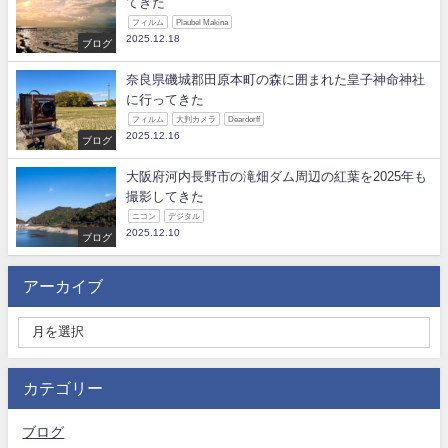
てきた
フィルム
Plaubel Makina
2025.12.18
ブログ
奈良県磯城郡田原本町の森に囲まれた皇子神命神社
に行ってきた
フィルム
大判カメラ
Deardorff
2025.12.16
ブログ
大阪府河内長野市の滝畑ダム周辺の紅葉を2025年も
撮影してきた
ニコン
デジタル
2025.12.10
ブログ
アーカイブ
カテゴリー
ブログ