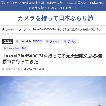
歴史に関連する地域や寺社仏閣・各地の名所・日本の風景など、日本各地を
カメラを持ってぶらり旅するサイト
カメラを持って日本ぶらり旅
ホーム
ブログ
HasselBlad500C/Mを持って孝元天皇陵のある橿原市に行って
きた
ブログ
Hasselblad 500C/M
フィルム
デジタル
Hasselblad 907X
HasselBlad500C/Mを持って孝元天皇陵のある橿
原市に行ってきた
2022年3月23日
2022年5月29日