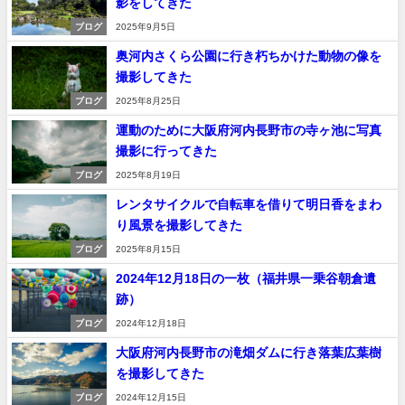
影をしてきた
ブログ
2025年9月5日
奥河内さくら公園に行き朽ちかけた動物の像を
撮影してきた
ブログ
2025年8月25日
運動のために大阪府河内長野市の寺ヶ池に写真
撮影に行ってきた
ブログ
2025年8月19日
レンタサイクルで自転車を借りて明日香をまわ
り風景を撮影してきた
ブログ
2025年8月15日
2024年12月18日の一枚（福井県一乗谷朝倉遺
跡）
ブログ
2024年12月18日
大阪府河内長野市の滝畑ダムに行き落葉広葉樹
を撮影してきた
ブログ
2024年12月15日