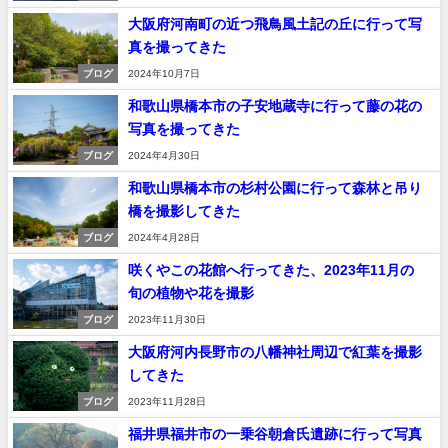
大阪府河南町の近つ飛鳥風土記の丘に行って写
真を撮ってきた
ブログ
2024年10月7日
和歌山県橋本市の子安地蔵寺に行って藤の花の
写真を撮ってきた
ブログ
2024年4月30日
和歌山県橋本市の杉村公園に行って森林と吊り
橋を撮影してきた
ブログ
2024年4月28日
咲くやこの花館へ行ってきた、2023年11月の
旬の植物や花を撮影
ブログ
2023年11月30日
大阪府河内長野市の八幡神社周辺で紅葉を撮影
してきた
ブログ
2023年11月28日
福井県福井市の一乗谷朝倉氏遺跡に行って写真