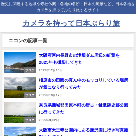
歴史に関連する地域や寺社仏閣・各地の名所・日本の風景など、日本各地を
カメラを持ってぶらり旅するサイト
カメラを持って日本ぶらり旅
ニコンの記事一覧
大阪府河内長野市の滝畑ダム周辺の紅葉を
2025年も撮影してきた
ブログ
2025年12月10日
橿原市の田園の真ん中のモッコリしている場所
が気になり行ってみた
ブログ
2025年10月12日
奈良県磯城郡田原本町の唐古・鍵遺跡史跡公園
に行ってきた
ブログ
2025年9月24日
大阪市天王寺公園内にある慶沢園に行き写真撮