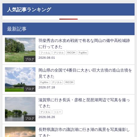
人気記事ランキング
最新記事
羽柴秀吉の水攻め戦術で有名な岡山の備中高松城跡
に行ってきた
フィルム
デジタル
RICOH
Fujifilm
2026.08.01
ブログ
岡山県の全国で4番目に大きい巨大古墳の造山古墳を
見てきた
Fujifilm
デジタル
RICOH
2026.07.18
ブログ
滋賀県に行き長浜・彦根と琵琶湖周辺で写真を撮っ
てきた
デジタル
ソニー
2026.06.26
ブログ
長野県諏訪市の諏訪湖に行き湖の風景を写真撮影し
てきた