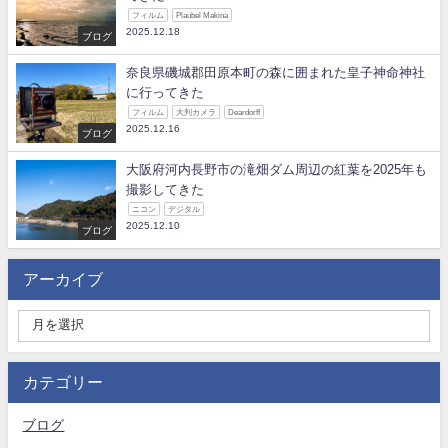
フィルム
Plaubel Makina
2025.12.18
ブログ
奈良県磯城郡田原本町の森に囲まれた皇子神命神社
に行ってきた
フィルム
大判カメラ
Deardorff
2025.12.16
ブログ
大阪府河内長野市の滝畑ダム周辺の紅葉を2025年も
撮影してきた
ニコン
デジタル
2025.12.10
ブログ
アーカイブ
カテゴリー
ブログ