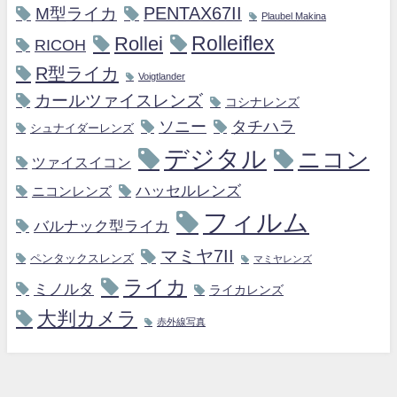
M型ライカ
PENTAX67II
Plaubel Makina
Rollei
Rolleiflex
RICOH
R型ライカ
Voigtlander
カールツァイスレンズ
コシナレンズ
ソニー
タチハラ
シュナイダーレンズ
デジタル
ニコン
ツァイスイコン
ハッセルレンズ
ニコンレンズ
フィルム
バルナック型ライカ
マミヤ7II
ペンタックスレンズ
マミヤレンズ
ライカ
ミノルタ
ライカレンズ
大判カメラ
赤外線写真