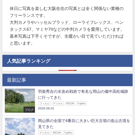
休日に写真を楽しむ大阪在住の写真とは全く関係ない業種の
フリーランスです。
大判カメラやハッセルブラッド、ローライフレックス、ペン
タックス67、マミヤ7IIなどの中判カメラを愛用しています。
基本写真は下手くそですが、生暖かい目で見ていただければ
と思います。
人気記事ランキング
最新記事
羽柴秀吉の水攻め戦術で有名な岡山の備中高松城跡
に行ってきた
フィルム
デジタル
RICOH
Fujifilm
2026.08.01
ブログ
岡山県の全国で4番目に大きい巨大古墳の造山古墳を
見てきた
デジタル
RICOH
Fujifilm