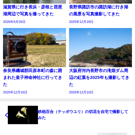
滋賀県に行き長浜・彦根と琵琶
長野県諏訪市の諏訪湖に行き湖
湖周辺で写真を撮ってきた
の風景を写真撮影してきた
2026年6月26日
2025年12月18日
奈良県磯城郡田原本町の森に囲
大阪府河内長野市の滝畑ダム周
まれた皇子神命神社に行ってき
辺の紅葉を2025年も撮影してき
た
た
2025年12月16日
2025年12月10日
鉄砲百合（テッポウユリ）の切花を自宅で撮影して
みた