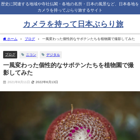
歴史に関連する地域や寺社仏閣・各地の名所・日本の風景など、日本各地を
カメラを持ってぶらり旅するサイト
カメラを持って日本ぶらり旅
ホーム
ブログ
一風変わった個性的なサボテンたちを植物園で撮影してみた
ブログ
ニコン
デジタル
一風変わった個性的なサボテンたちを植物園で撮
影してみた
2021年8月11日
2022年6月13日