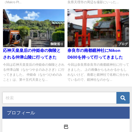
（Makro Pl...
良県天理市の周辺を撮影にいった...
御陵巡り
ブログ
応神天皇皇后の仲姫命の御陵と
奈良市の南都鏡神社にNikon
される仲津山陵に行ってきた
D600を持って行ってきました
今回は応神天皇皇后の仲姫命の御陵とされ
今回は奈良県奈良市の南都鏡神社に行って
る仲津山陵（なかつやまのみささぎ）に行
きました。 上の画像からもわかるかもし
ってきました。 仲姫命（なかつひめのみ
れないけど、南都と鏡神社で名称に分かれ
こと）は、第十五代天皇とな...
ているので、鏡神社なのかな...
プロフィール
巴