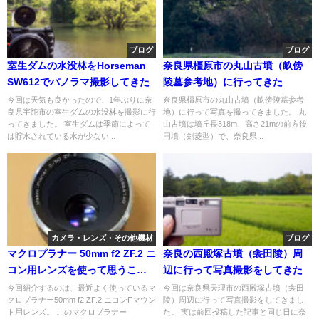
ブログ
ブログ
室生ダムの水没林をHorseman
奈良県橿原市の丸山古墳（畝傍
SW612でパノラマ撮影してきた
陵墓参考地）に行ってきた
今回は天気も良かったので、1年ぶりに奈
奈良県橿原市の丸山古墳（畝傍陵墓参考
良県宇陀市の室生ダムの水没林を撮影に行
地）に行って写真を撮ってきました。 丸
ってきました。 室生ダムは季節によって
山古墳は墳丘長318m、高さ21mの前方後
は貯水されている水が少ない...
円墳（剣菱型）で、奈良県...
カメラ・レンズ・その他機材
ブログ
マクロプラナー 50mm f2 ZF.2 ニ
奈良の西殿塚古墳（衾田陵）周
コン用レンズを使って思うこと
辺に行って写真撮影をしてきた
や作例
今回紹介するのは、最近よく使っているマ
今回は奈良県天理市の西殿塚古墳（衾田
クロプラナー50mm f2 ZF.2 ニコンFマウン
陵）周辺に行って写真撮影をしてきまし
ト用レンズ。 このマクロプラナー
た。 実は前回投稿した記事と同じ日に奈