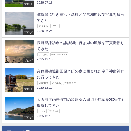
2026.07.18
ブログ
滋賀県に行き長浜・彦根と琵琶湖周辺で写真を撮っ
てきた
デジタル
ソニー
2026.06.26
ブログ
長野県諏訪市の諏訪湖に行き湖の風景を写真撮影し
てきた
フィルム
Plaubel Makina
2025.12.18
ブログ
奈良県磯城郡田原本町の森に囲まれた皇子神命神社
に行ってきた
Deardorff
フィルム
大判カメラ
2025.12.16
ブログ
大阪府河内長野市の滝畑ダム周辺の紅葉を2025年も
撮影してきた
ニコン
デジタル
2025.12.10
ブログ