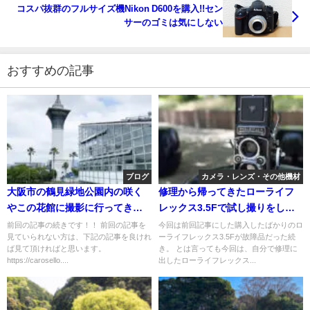
コスパ抜群のフルサイズ機Nikon D600を購入!!セン
サーのゴミは気にしない
おすすめの記事
ブログ
カメラ・レンズ・その他機材
大阪市の鶴見緑地公園内の咲く
修理から帰ってきたローライフ
やこの花館に撮影に行ってきた
レックス3.5Fで試し撮りをして
（2）
きた
前回の記事の続きです！！ 前回の記事を
今回は前回記事にした購入したばかりのロ
見ていられない方は、下記の記事を良けれ
ーライフレックス3.5Fが故障品だった続
ば見て頂ければと思います。
き。 とは言っても今回は、自分で修理に
https://carosello....
出したローライフレックス...